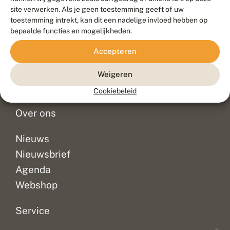
Duurzaam ontwikkeld door
Go2People
, ontworpen door
site verwerken. Als je geen toestemming geeft of uw
Blue Field Agency
toestemming intrekt, kan dit een nadelige invloed hebben op
Privacy
bepaalde functies en mogelijkheden.
Contact
Disclaimer
Accepteren
Sitemap
Veelgestelde vragen
Waarnemingen
Weigeren
Doneer
Cookiebeleid
Over ons
Nieuws
Nieuwsbrief
Agenda
Webshop
Service