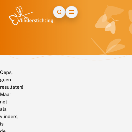
Doorgaan naar inhoud
Oeps,
geen
resultaten!
Maar
net
als
vlinders,
is
de