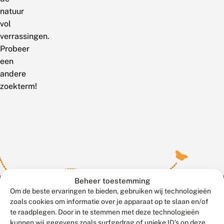
natuur
vol
verrassingen.
Probeer
een
andere
zoekterm!
Beheer toestemming
Om de beste ervaringen te bieden, gebruiken wij technologieën
zoals cookies om informatie over je apparaat op te slaan en/of
te raadplegen. Door in te stemmen met deze technologieën
Meld waarnemingen
© 2026 Vlinderstichting
kunnen wij gegevens zoals surfgedrag of unieke ID's op deze