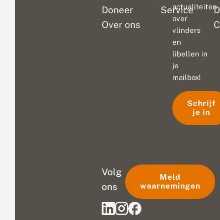
actualiteiten
Doneer
Service
D
over
Over ons
C
vlinders
en
libellen in
je
mailbox!
Schrijf
je in
Volg
Meld
ons
waarnemingen