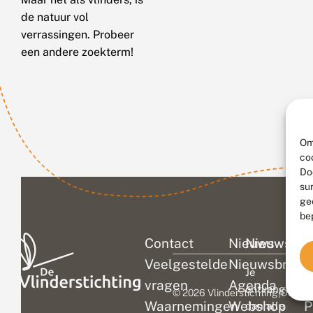
de natuur vol
verrassingen. Probeer
een andere zoekterm!
Om
co
Do
su
ge
be
Contact
Nieuws
Nieuwsbri
C
Veelgestelde
Nieuwsbrief
D
Je
vragen
Agenda
V
ontvangt
© 2026 Vlinderstichting
|
Duurza
Waarnemingen
Webshop
P
dan alle