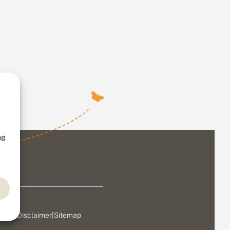
ng
ivacy
|
Disclaimer
|
Sitemap