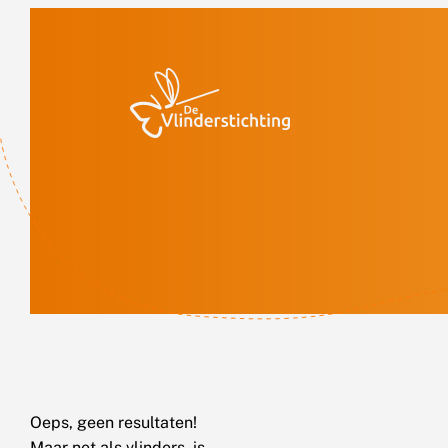
Doorgaan naar inhoud
Oeps, geen resultaten!
Maar net als vlinders, is