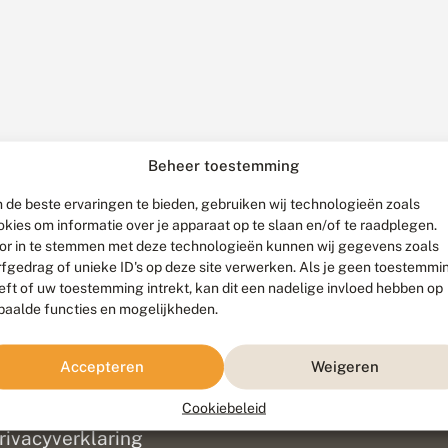
Beheer toestemming
 de beste ervaringen te bieden, gebruiken wij technologieën zoals
okies om informatie over je apparaat op te slaan en/of te raadplegen.
or in te stemmen met deze technologieën kunnen wij gegevens zoals
rfgedrag of unieke ID's op deze site verwerken. Als je geen toestemmi
eft of uw toestemming intrekt, kan dit een nadelige invloed hebben op
paalde functies en mogelijkheden.
ef
olofon
Accepteren
Weigeren
isclaimer
erantwoording
Cookiebeleid
am ontwikkeld door
Go2People
, ontworpen door
Blue Field Agency
|
Pr
rivacyverklaring