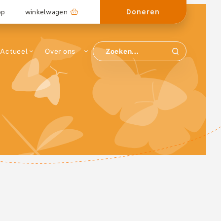
Doneren
op
winkelwagen
Actueel
Over ons