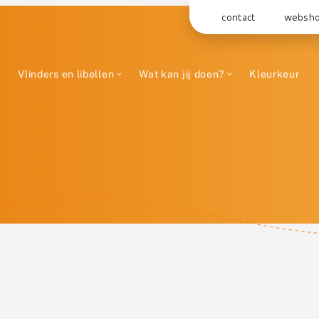
contact
websh
Vlinders en libellen
Wat kan jij doen?
Kleurkeur