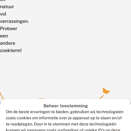
natuur
vol
verrassingen.
Probeer
een
andere
zoekterm!
Beheer toestemming
Om de beste ervaringen te bieden, gebruiken wij technologieën
zoals cookies om informatie over je apparaat op te slaan en/of
te raadplegen. Door in te stemmen met deze technologieën
Meld waarnemingen
© 2026 Vlinderstichting
kunnen wij gegevens zoals surfgedrag of unieke ID's op deze