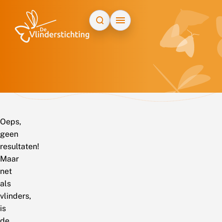
Doorgaan naar inhoud
Oeps,
geen
resultaten!
Maar
net
als
vlinders,
is
de