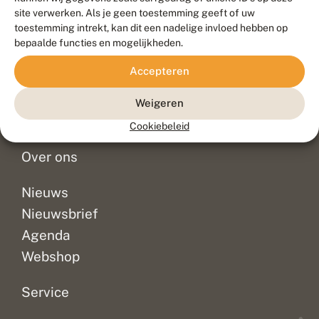
Duurzaam ontwikkeld door
Go2People
, ontworpen door
site verwerken. Als je geen toestemming geeft of uw
Blue Field Agency
toestemming intrekt, kan dit een nadelige invloed hebben op
Privacy
bepaalde functies en mogelijkheden.
Contact
Disclaimer
Accepteren
Sitemap
Veelgestelde vragen
Waarnemingen
Weigeren
Doneer
Cookiebeleid
Over ons
Nieuws
Nieuwsbrief
Agenda
Webshop
Service