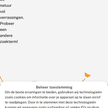
natuur
vol
verrassingen.
Probeer
een
andere
zoekterm!
Beheer toestemming
Om de beste ervaringen te bieden, gebruiken wij technologieën
zoals cookies om informatie over je apparaat op te slaan en/of
te raadplegen. Door in te stemmen met deze technologieën
Meld waarnemingen
© 2026 Vlinderstichting
kunnen wij gegevens zoals surfgedrag of unieke ID's op deze