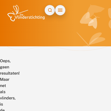
Doorgaan naar inhoud
Oeps,
geen
resultaten!
Maar
net
als
vlinders,
is
de