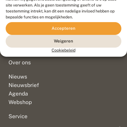
Duurzaam ontwikkeld door
Go2People
, ontworpen door
site verwerken. Als je geen toestemming geeft of uw
Blue Field Agency
toestemming intrekt, kan dit een nadelige invloed hebben op
Privacy
bepaalde functies en mogelijkheden.
Contact
Disclaimer
Accepteren
Sitemap
Veelgestelde vragen
Waarnemingen
Weigeren
Doneer
Cookiebeleid
Over ons
Nieuws
Nieuwsbrief
Agenda
Webshop
Service