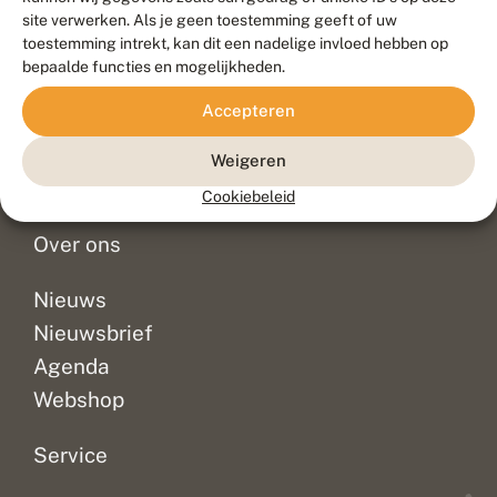
Duurzaam ontwikkeld door
Go2People
, ontworpen door
site verwerken. Als je geen toestemming geeft of uw
Blue Field Agency
toestemming intrekt, kan dit een nadelige invloed hebben op
Privacy
bepaalde functies en mogelijkheden.
Contact
Disclaimer
Accepteren
Sitemap
Veelgestelde vragen
Waarnemingen
Weigeren
Doneer
Cookiebeleid
Over ons
Nieuws
Nieuwsbrief
Agenda
Webshop
Service