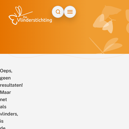
Doorgaan naar inhoud
Oeps,
geen
resultaten!
Maar
net
als
vlinders,
is
de