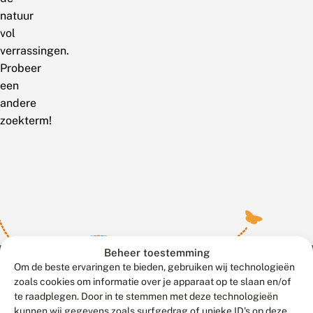
natuur
vol
verrassingen.
Probeer
een
andere
zoekterm!
Beheer toestemming
Om de beste ervaringen te bieden, gebruiken wij technologieën
zoals cookies om informatie over je apparaat op te slaan en/of
te raadplegen. Door in te stemmen met deze technologieën
Meld waarnemingen
© 2026 Vlinderstichting
kunnen wij gegevens zoals surfgedrag of unieke ID's op deze