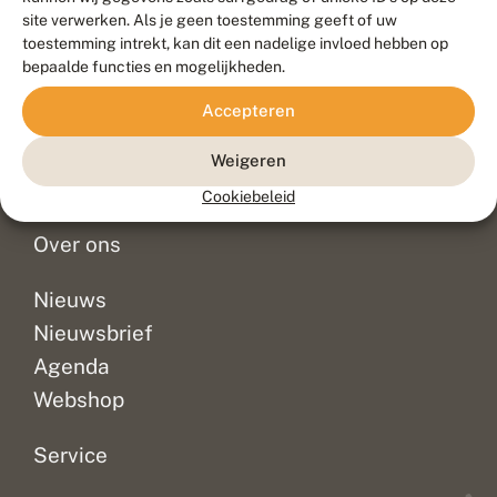
Duurzaam ontwikkeld door
Go2People
, ontworpen door
site verwerken. Als je geen toestemming geeft of uw
Blue Field Agency
toestemming intrekt, kan dit een nadelige invloed hebben op
Privacy
bepaalde functies en mogelijkheden.
Contact
Disclaimer
Accepteren
Sitemap
Veelgestelde vragen
Waarnemingen
Weigeren
Doneer
Cookiebeleid
Over ons
Nieuws
Nieuwsbrief
Agenda
Webshop
Service