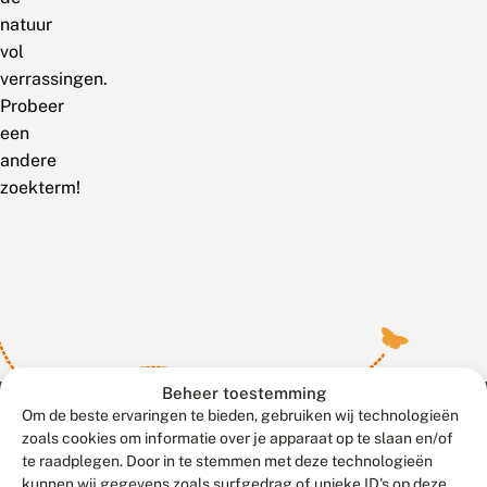
natuur
vol
verrassingen.
Probeer
een
andere
zoekterm!
Beheer toestemming
Om de beste ervaringen te bieden, gebruiken wij technologieën
zoals cookies om informatie over je apparaat op te slaan en/of
te raadplegen. Door in te stemmen met deze technologieën
Meld waarnemingen
© 2026 Vlinderstichting
kunnen wij gegevens zoals surfgedrag of unieke ID's op deze