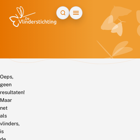
Doorgaan naar inhoud
Oeps,
geen
resultaten!
Maar
net
als
vlinders,
is
de