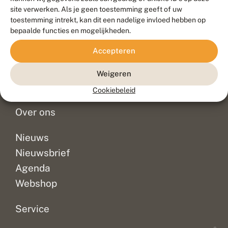
Duurzaam ontwikkeld door
Go2People
, ontworpen door
site verwerken. Als je geen toestemming geeft of uw
Blue Field Agency
toestemming intrekt, kan dit een nadelige invloed hebben op
Privacy
bepaalde functies en mogelijkheden.
Contact
Disclaimer
Accepteren
Sitemap
Veelgestelde vragen
Waarnemingen
Weigeren
Doneer
Cookiebeleid
Over ons
Nieuws
Nieuwsbrief
Agenda
Webshop
Service