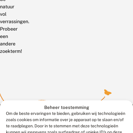
natuur
vol
verrassingen.
Probeer
een
andere
zoekterm!
Beheer toestemming
Om de beste ervaringen te bieden, gebruiken wij technologieën
zoals cookies om informatie over je apparaat op te slaan en/of
te raadplegen. Door in te stemmen met deze technologieën
Meld waarnemingen
© 2026 Vlinderstichting
kunnen wij gegevens zoals surfgedrag of unieke ID's op deze