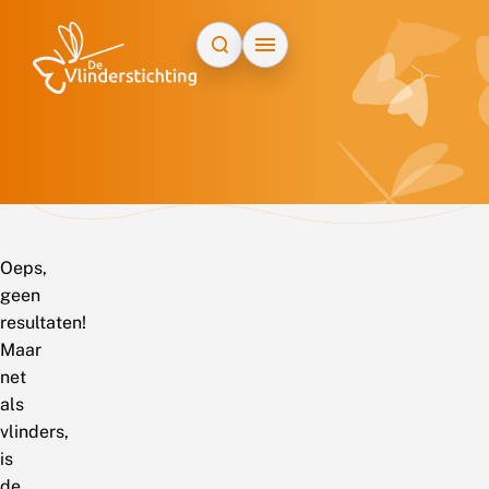
Doorgaan naar inhoud
Oeps,
geen
resultaten!
Maar
net
als
vlinders,
is
de