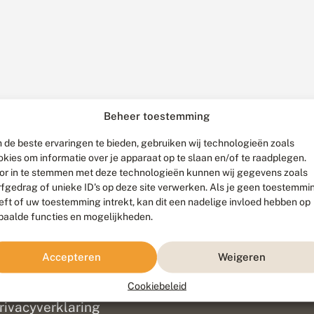
Beheer toestemming
 de beste ervaringen te bieden, gebruiken wij technologieën zoals
okies om informatie over je apparaat op te slaan en/of te raadplegen.
or in te stemmen met deze technologieën kunnen wij gegevens zoals
rfgedrag of unieke ID's op deze site verwerken. Als je geen toestemmi
eft of uw toestemming intrekt, kan dit een nadelige invloed hebben op
paalde functies en mogelijkheden.
ef
olofon
Accepteren
Weigeren
isclaimer
erantwoording
Cookiebeleid
am ontwikkeld door
Go2People
, ontworpen door
Blue Field Agency
|
Pr
rivacyverklaring