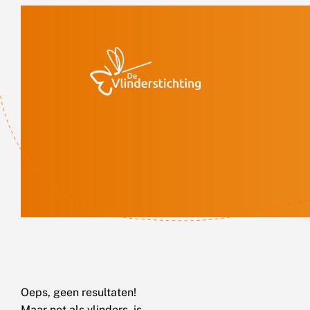
Doorgaan naar inhoud
Oeps, geen resultaten!
Maar net als vlinders, is