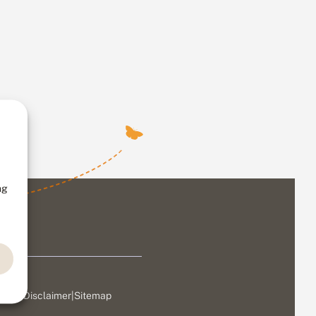
ng
ivacy
|
Disclaimer
|
Sitemap