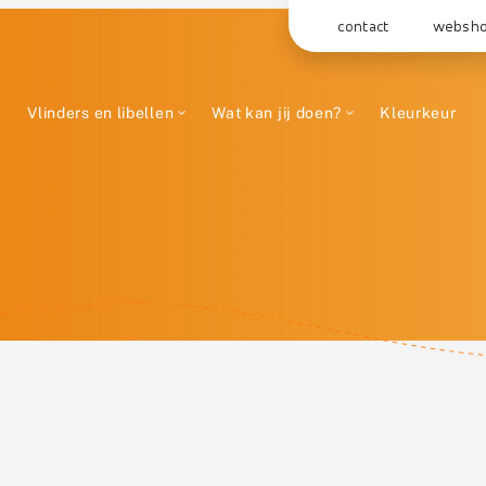
contact
websh
Vlinders en libellen
Wat kan jij doen?
Kleurkeur