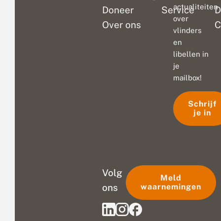
actualiteiten
Doneer
Service
D
over
Over ons
C
vlinders
en
libellen in
je
mailbox!
Schrijf
je in
Volg
Meld
ons
waarnemingen