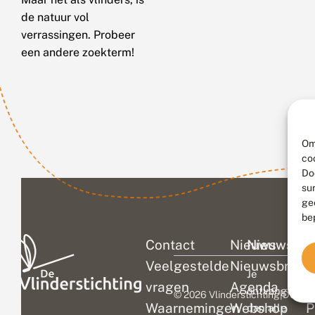
de natuur vol
verrassingen. Probeer
een andere zoekterm!
Om
co
Do
su
ge
be
Contact
Nieuws
Nieuwsbri
C
Veelgestelde
Nieuwsbrief
D
Je
vragen
Agenda
V
ontvangt
© 2026 Vlinderstichting
|
Duurza
Waarnemingen
Webshop
P
dan alle