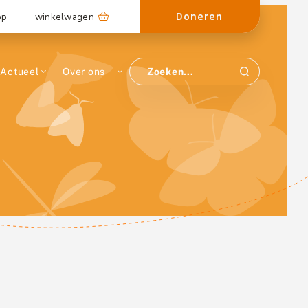
Doneren
op
winkelwagen
Actueel
Over ons