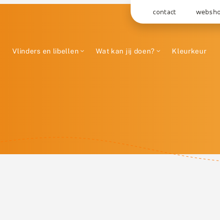
contact
websh
Vlinders en libellen
Wat kan jij doen?
Kleurkeur