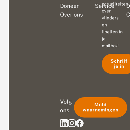
actualiteiten
Doneer
Service
D
over
Over ons
C
vlinders
en
libellen in
je
mailbox!
Schrijf
je in
Volg
Meld
ons
waarnemingen