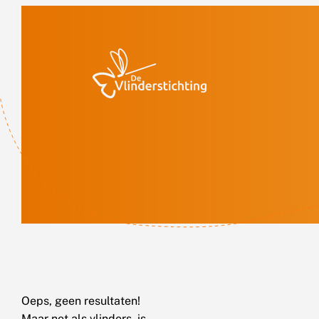
Doorgaan naar inhoud
Oeps, geen resultaten!
Maar net als vlinders, is