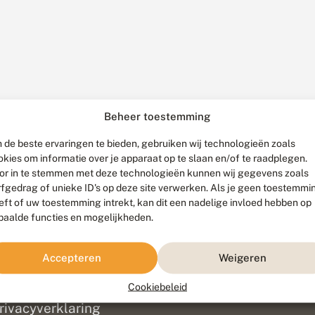
Beheer toestemming
 de beste ervaringen te bieden, gebruiken wij technologieën zoals
okies om informatie over je apparaat op te slaan en/of te raadplegen.
or in te stemmen met deze technologieën kunnen wij gegevens zoals
rfgedrag of unieke ID's op deze site verwerken. Als je geen toestemmi
eft of uw toestemming intrekt, kan dit een nadelige invloed hebben op
paalde functies en mogelijkheden.
ef
olofon
Accepteren
Weigeren
isclaimer
erantwoording
Cookiebeleid
am ontwikkeld door
Go2People
, ontworpen door
Blue Field Agency
|
Pr
rivacyverklaring