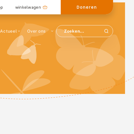
Doneren
op
winkelwagen
Actueel
Over ons