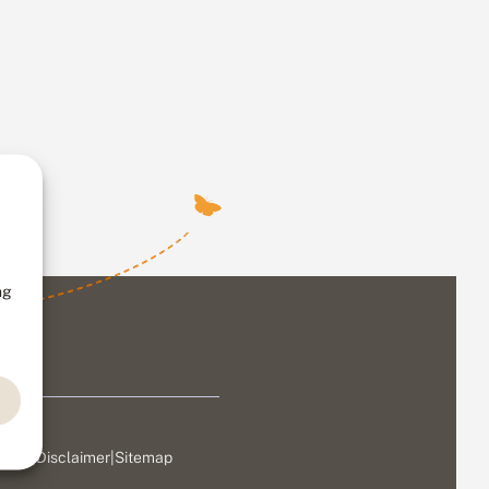
ng
ivacy
|
Disclaimer
|
Sitemap