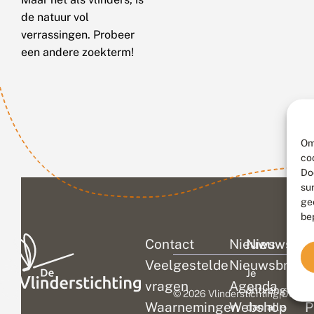
de natuur vol
verrassingen. Probeer
een andere zoekterm!
Om
co
Do
su
ge
be
Contact
Nieuws
Nieuwsbri
C
Veelgestelde
Nieuwsbrief
D
Je
vragen
Agenda
V
ontvangt
© 2026 Vlinderstichting
|
Duurza
Waarnemingen
Webshop
P
dan alle