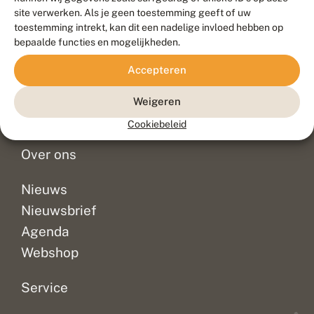
Duurzaam ontwikkeld door
Go2People
, ontworpen door
site verwerken. Als je geen toestemming geeft of uw
Blue Field Agency
toestemming intrekt, kan dit een nadelige invloed hebben op
Privacy
bepaalde functies en mogelijkheden.
Contact
Disclaimer
Accepteren
Sitemap
Veelgestelde vragen
Waarnemingen
Weigeren
Doneer
Cookiebeleid
Over ons
Nieuws
Nieuwsbrief
Agenda
Webshop
Service