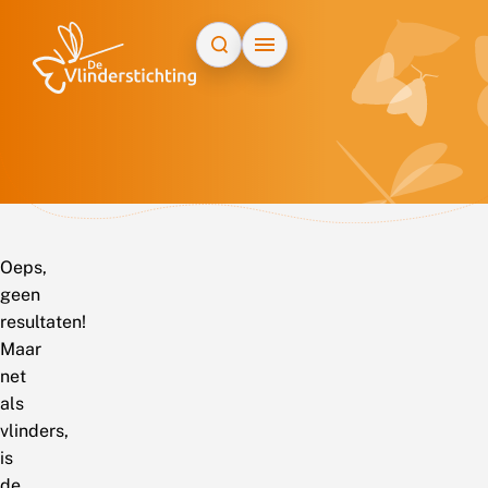
Doorgaan naar inhoud
Oeps,
geen
resultaten!
Maar
net
als
vlinders,
is
de