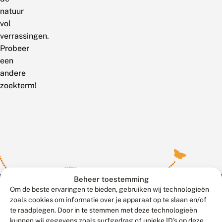
natuur
vol
verrassingen.
Probeer
een
andere
zoekterm!
Beheer toestemming
Om de beste ervaringen te bieden, gebruiken wij technologieën
zoals cookies om informatie over je apparaat op te slaan en/of
te raadplegen. Door in te stemmen met deze technologieën
Meld waarnemingen
© 2026 Vlinderstichting
kunnen wij gegevens zoals surfgedrag of unieke ID's op deze