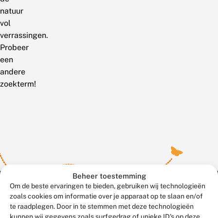
natuur
vol
verrassingen.
Probeer
een
andere
zoekterm!
Beheer toestemming
Om de beste ervaringen te bieden, gebruiken wij technologieën
zoals cookies om informatie over je apparaat op te slaan en/of
te raadplegen. Door in te stemmen met deze technologieën
Meld waarnemingen
© 2026 Vlinderstichting
kunnen wij gegevens zoals surfgedrag of unieke ID's op deze