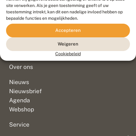
Duurzaam ontwikkeld door
Go2People
, ontworpen door
site verwerken. Als je geen toestemming geeft of uw
Blue Field Agency
toestemming intrekt, kan dit een nadelige invloed hebben op
Privacy
bepaalde functies en mogelijkheden.
Contact
Disclaimer
Accepteren
Sitemap
Veelgestelde vragen
Waarnemingen
Weigeren
Doneer
Cookiebeleid
Over ons
Nieuws
Nieuwsbrief
Agenda
Webshop
Service