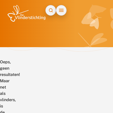
Doorgaan naar inhoud
Oeps,
geen
resultaten!
Maar
net
als
vlinders,
is
de