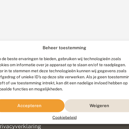
Beheer toestemming
 de beste ervaringen te bieden, gebruiken wij technologieën zoals
okies om informatie over je apparaat op te slaan en/of te raadplegen.
or in te stemmen met deze technologieën kunnen wij gegevens zoals
rfgedrag of unieke ID's op deze site verwerken. Als je geen toestemmi
eft of uw toestemming intrekt, kan dit een nadelige invloed hebben op
paalde functies en mogelijkheden.
ef
olofon
Accepteren
Weigeren
isclaimer
erantwoording
Cookiebeleid
am ontwikkeld door
Go2People
, ontworpen door
Blue Field Agency
|
Pr
rivacyverklaring