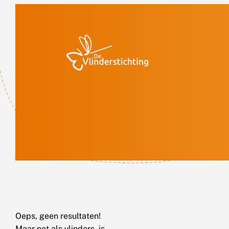
Doorgaan naar inhoud
Oeps, geen resultaten!
Maar net als vlinders, is