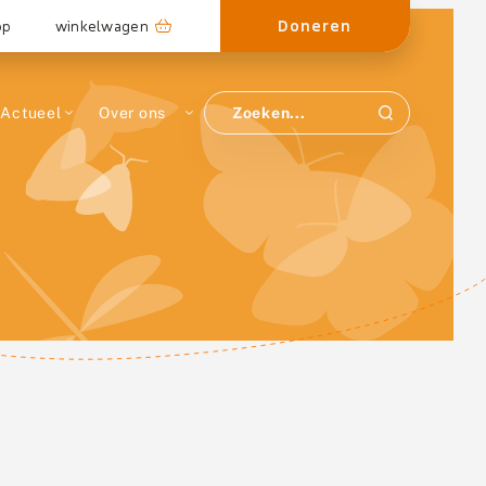
Doneren
op
winkelwagen
Actueel
Over ons