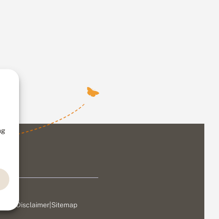
ng
ivacy
|
Disclaimer
|
Sitemap