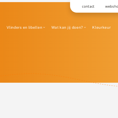
contact
websh
Vlinders en libellen
Wat kan jij doen?
Kleurkeur