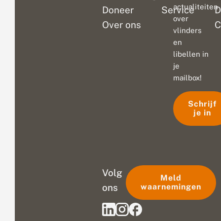
actualiteiten
Doneer
Service
D
over
Over ons
C
vlinders
en
libellen in
je
mailbox!
Schrijf
je in
Volg
Meld
ons
waarnemingen