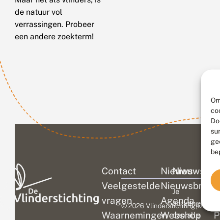
de natuur vol
verrassingen. Probeer
een andere zoekterm!
Om
co
Do
su
ge
be
Contact
Nieuws
Nieuwsbri
C
Veelgestelde
Nieuwsbrief
D
Je
vragen
Agenda
V
ontvangt
© 2026 Vlinderstichting
|
Duurza
Waarnemingen
Webshop
P
dan alle