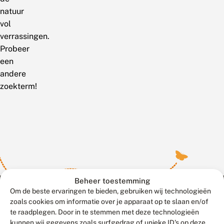
natuur
vol
verrassingen.
Probeer
een
andere
zoekterm!
Beheer toestemming
Om de beste ervaringen te bieden, gebruiken wij technologieën
zoals cookies om informatie over je apparaat op te slaan en/of
te raadplegen. Door in te stemmen met deze technologieën
Meld waarnemingen
© 2026 Vlinderstichting
kunnen wij gegevens zoals surfgedrag of unieke ID's op deze