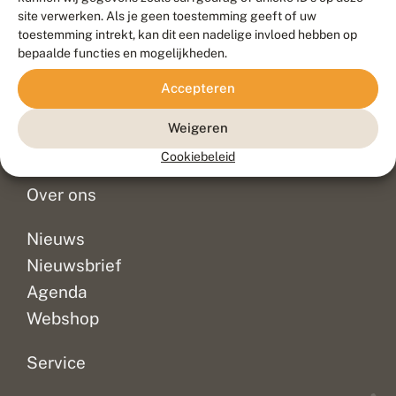
Duurzaam ontwikkeld door
Go2People
, ontworpen door
site verwerken. Als je geen toestemming geeft of uw
Blue Field Agency
toestemming intrekt, kan dit een nadelige invloed hebben op
Privacy
bepaalde functies en mogelijkheden.
Contact
Disclaimer
Accepteren
Sitemap
Veelgestelde vragen
Waarnemingen
Weigeren
Doneer
Cookiebeleid
Over ons
Nieuws
Nieuwsbrief
Agenda
Webshop
Service