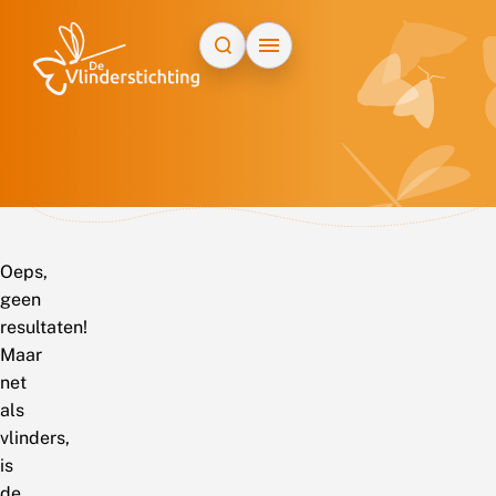
Doorgaan naar inhoud
Oeps,
geen
resultaten!
Maar
net
als
vlinders,
is
de