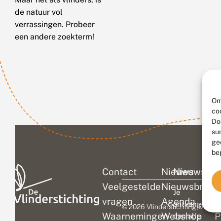
de natuur vol
verrassingen. Probeer
een andere zoekterm!
Om
co
Do
su
ge
be
Contact
Nieuws
Nieuwsbri
C
Veelgestelde
Nieuwsbrief
D
Je
vragen
Agenda
V
ontvangt
© 2026 Vlinderstichting
|
Duurza
Waarnemingen
Webshop
P
dan alle