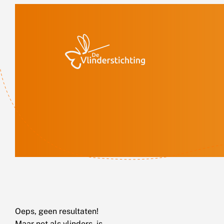
Doorgaan naar inhoud
Oeps, geen resultaten!
Maar net als vlinders, is