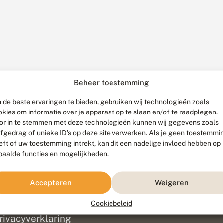
Beheer toestemming
 de beste ervaringen te bieden, gebruiken wij technologieën zoals
okies om informatie over je apparaat op te slaan en/of te raadplegen.
or in te stemmen met deze technologieën kunnen wij gegevens zoals
rfgedrag of unieke ID's op deze site verwerken. Als je geen toestemmi
eft of uw toestemming intrekt, kan dit een nadelige invloed hebben op
paalde functies en mogelijkheden.
ef
olofon
Accepteren
Weigeren
isclaimer
erantwoording
Cookiebeleid
am ontwikkeld door
Go2People
, ontworpen door
Blue Field Agency
|
Pr
rivacyverklaring