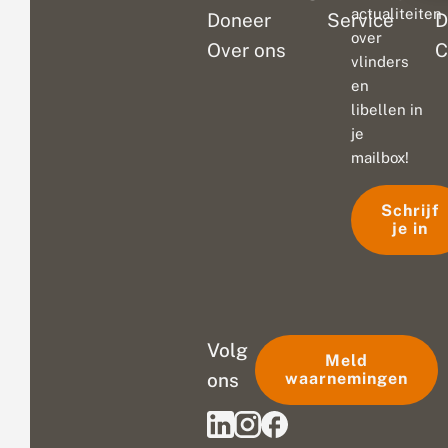
actualiteiten
Doneer
Service
D
over
Over ons
C
vlinders
en
libellen in
je
mailbox!
Schrijf
je in
Volg
Meld
ons
waarnemingen