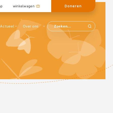
Doneren
op
winkelwagen
Actueel
Over ons