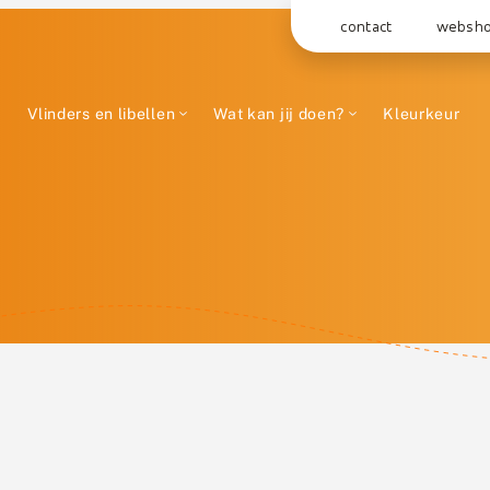
contact
websh
Vlinders en libellen
Wat kan jij doen?
Kleurkeur