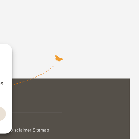
ng
ivacy
|
Disclaimer
|
Sitemap