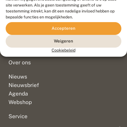
Duurzaam ontwikkeld door
Go2People
, ontworpen door
site verwerken. Als je geen toestemming geeft of uw
Blue Field Agency
toestemming intrekt, kan dit een nadelige invloed hebben op
Privacy
bepaalde functies en mogelijkheden.
Contact
Disclaimer
Accepteren
Sitemap
Veelgestelde vragen
Waarnemingen
Weigeren
Doneer
Cookiebeleid
Over ons
Nieuws
Nieuwsbrief
Agenda
Webshop
Service