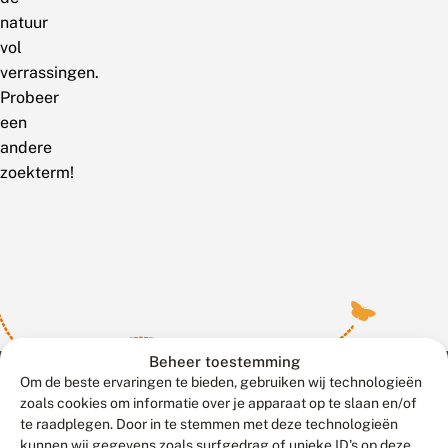
natuur
vol
verrassingen.
Probeer
een
andere
zoekterm!
Beheer toestemming
Om de beste ervaringen te bieden, gebruiken wij technologieën
zoals cookies om informatie over je apparaat op te slaan en/of
te raadplegen. Door in te stemmen met deze technologieën
Meld waarnemingen
© 2026 Vlinderstichting
kunnen wij gegevens zoals surfgedrag of unieke ID's op deze