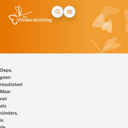
Doorgaan naar inhoud
Oeps,
geen
resultaten!
Maar
net
als
vlinders,
is
de