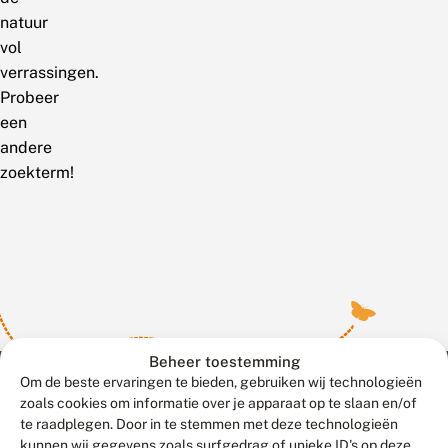
natuur
vol
verrassingen.
Probeer
een
andere
zoekterm!
Beheer toestemming
Om de beste ervaringen te bieden, gebruiken wij technologieën
zoals cookies om informatie over je apparaat op te slaan en/of
te raadplegen. Door in te stemmen met deze technologieën
Meld waarnemingen
© 2026 Vlinderstichting
kunnen wij gegevens zoals surfgedrag of unieke ID's op deze