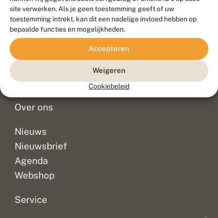
Duurzaam ontwikkeld door
Go2People
, ontworpen door
site verwerken. Als je geen toestemming geeft of uw
Blue Field Agency
toestemming intrekt, kan dit een nadelige invloed hebben op
Privacy
bepaalde functies en mogelijkheden.
Contact
Disclaimer
Accepteren
Sitemap
Veelgestelde vragen
Waarnemingen
Weigeren
Doneer
Cookiebeleid
Over ons
Nieuws
Nieuwsbrief
Agenda
Webshop
Service