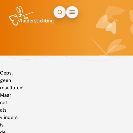
Doorgaan naar inhoud
Oeps,
geen
resultaten!
Maar
net
als
vlinders,
is
de