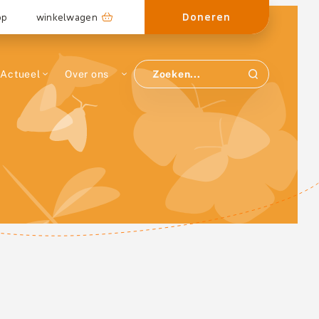
Doneren
op
winkelwagen
Actueel
Over ons