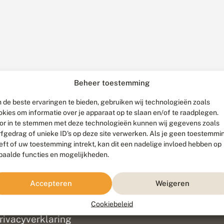
Beheer toestemming
 de beste ervaringen te bieden, gebruiken wij technologieën zoals
okies om informatie over je apparaat op te slaan en/of te raadplegen.
or in te stemmen met deze technologieën kunnen wij gegevens zoals
rfgedrag of unieke ID's op deze site verwerken. Als je geen toestemmi
eft of uw toestemming intrekt, kan dit een nadelige invloed hebben op
paalde functies en mogelijkheden.
ef
olofon
Accepteren
Weigeren
isclaimer
erantwoording
Cookiebeleid
am ontwikkeld door
Go2People
, ontworpen door
Blue Field Agency
|
Pr
rivacyverklaring