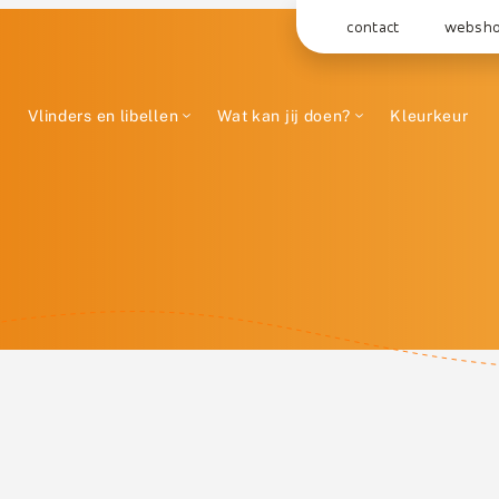
contact
websh
Vlinders en libellen
Wat kan jij doen?
Kleurkeur