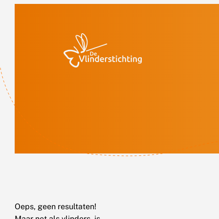
Doorgaan naar inhoud
Oeps, geen resultaten!
Maar net als vlinders, is