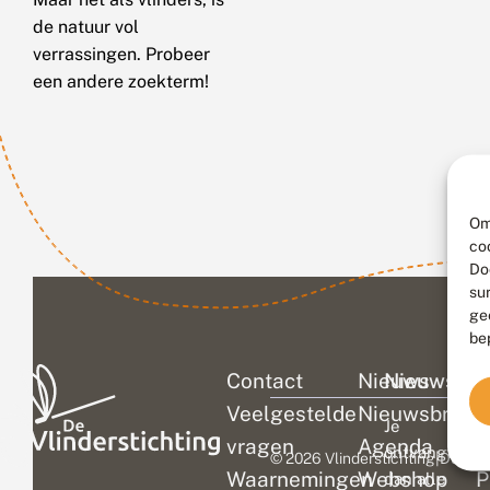
de natuur vol
verrassingen. Probeer
een andere zoekterm!
Om
co
Do
su
ge
be
Contact
Nieuws
Nieuwsbri
C
Veelgestelde
Nieuwsbrief
D
Je
vragen
Agenda
V
ontvangt
© 2026 Vlinderstichting
|
Duurza
Waarnemingen
Webshop
P
dan alle