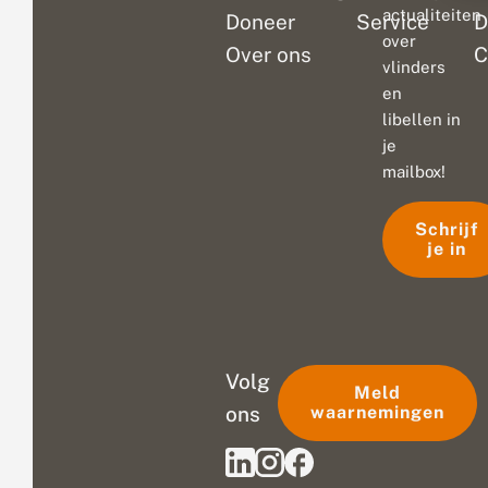
actualiteiten
Doneer
Service
D
over
Over ons
C
vlinders
en
libellen in
je
mailbox!
Schrijf
je in
Volg
Meld
ons
waarnemingen