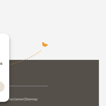
ng
ivacy
|
Disclaimer
|
Sitemap