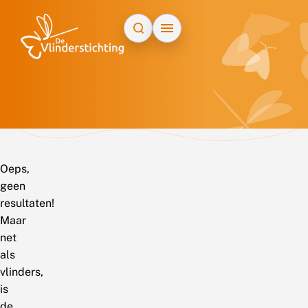
Doorgaan naar inhoud
Oeps,
geen
resultaten!
Maar
net
als
vlinders,
is
de