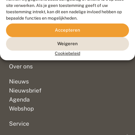
Duurzaam ontwikkeld door
Go2People
, ontworpen door
site verwerken. Als je geen toestemming geeft of uw
Blue Field Agency
toestemming intrekt, kan dit een nadelige invloed hebben op
Privacy
bepaalde functies en mogelijkheden.
Contact
Disclaimer
Accepteren
Sitemap
Veelgestelde vragen
Waarnemingen
Weigeren
Doneer
Cookiebeleid
Over ons
Nieuws
Nieuwsbrief
Agenda
Webshop
Service