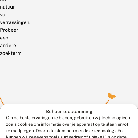
natuur
vol
verrassingen.
Probeer
een
andere
zoekterm!
Beheer toestemming
Om de beste ervaringen te bieden, gebruiken wij technologieën
zoals cookies om informatie over je apparaat op te slaan en/of
te raadplegen. Door in te stemmen met deze technologieën
Meld waarnemingen
© 2026 Vlinderstichting
kunnen wij gegevens zoals surfgedrag of unieke ID's op deze