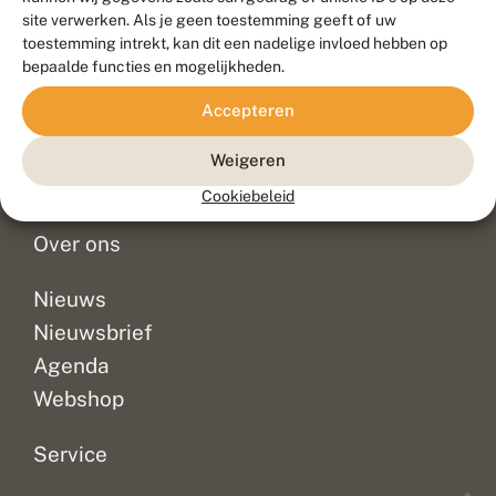
Duurzaam ontwikkeld door
Go2People
, ontworpen door
site verwerken. Als je geen toestemming geeft of uw
Blue Field Agency
toestemming intrekt, kan dit een nadelige invloed hebben op
Privacy
bepaalde functies en mogelijkheden.
Contact
Disclaimer
Accepteren
Sitemap
Veelgestelde vragen
Waarnemingen
Weigeren
Doneer
Cookiebeleid
Over ons
Nieuws
Nieuwsbrief
Agenda
Webshop
Service