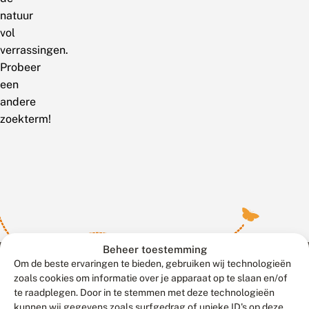
natuur
vol
verrassingen.
Probeer
een
andere
zoekterm!
Beheer toestemming
Om de beste ervaringen te bieden, gebruiken wij technologieën
zoals cookies om informatie over je apparaat op te slaan en/of
te raadplegen. Door in te stemmen met deze technologieën
Meld waarnemingen
© 2026 Vlinderstichting
kunnen wij gegevens zoals surfgedrag of unieke ID's op deze