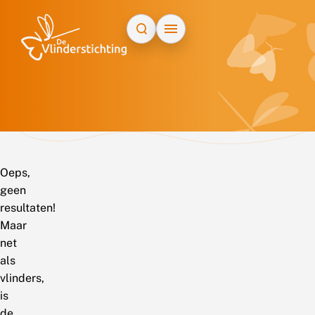
Doorgaan naar inhoud
Oeps,
geen
resultaten!
Maar
net
als
vlinders,
is
de