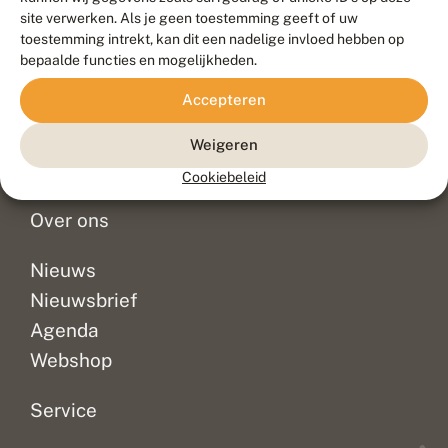
Duurzaam ontwikkeld door
Go2People
, ontworpen door
site verwerken. Als je geen toestemming geeft of uw
Blue Field Agency
toestemming intrekt, kan dit een nadelige invloed hebben op
Privacy
bepaalde functies en mogelijkheden.
Contact
Disclaimer
Accepteren
Sitemap
Veelgestelde vragen
Waarnemingen
Weigeren
Doneer
Cookiebeleid
Over ons
Nieuws
Nieuwsbrief
Agenda
Webshop
Service