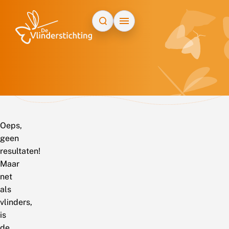
Doorgaan naar inhoud
Oeps,
geen
resultaten!
Maar
net
als
vlinders,
is
de