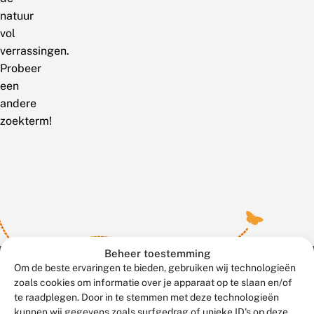
natuur
vol
verrassingen.
Probeer
een
andere
zoekterm!
Beheer toestemming
Om de beste ervaringen te bieden, gebruiken wij technologieën
zoals cookies om informatie over je apparaat op te slaan en/of
te raadplegen. Door in te stemmen met deze technologieën
Meld waarnemingen
© 2026 Vlinderstichting
kunnen wij gegevens zoals surfgedrag of unieke ID's op deze