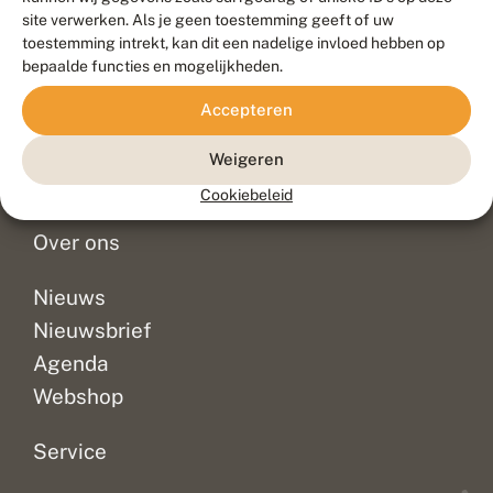
Duurzaam ontwikkeld door
Go2People
, ontworpen door
site verwerken. Als je geen toestemming geeft of uw
Blue Field Agency
toestemming intrekt, kan dit een nadelige invloed hebben op
Privacy
bepaalde functies en mogelijkheden.
Contact
Disclaimer
Accepteren
Sitemap
Veelgestelde vragen
Waarnemingen
Weigeren
Doneer
Cookiebeleid
Over ons
Nieuws
Nieuwsbrief
Agenda
Webshop
Service