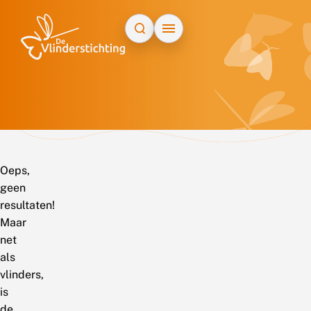
Doorgaan naar inhoud
Oeps,
geen
resultaten!
Maar
net
als
vlinders,
is
de