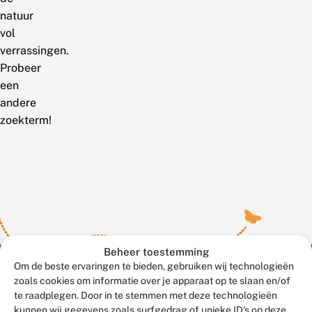
natuur
vol
verrassingen.
Probeer
een
andere
zoekterm!
Beheer toestemming
Om de beste ervaringen te bieden, gebruiken wij technologieën
zoals cookies om informatie over je apparaat op te slaan en/of
te raadplegen. Door in te stemmen met deze technologieën
Meld waarnemingen
© 2026 Vlinderstichting
kunnen wij gegevens zoals surfgedrag of unieke ID's op deze