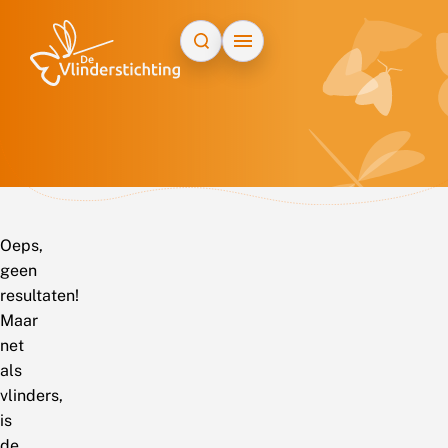
Doorgaan naar inhoud
Oeps,
geen
resultaten!
Maar
net
als
vlinders,
is
de