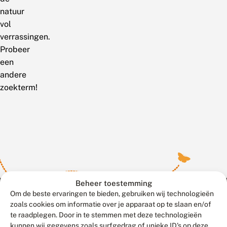
natuur
vol
verrassingen.
Probeer
een
andere
zoekterm!
Beheer toestemming
Om de beste ervaringen te bieden, gebruiken wij technologieën
zoals cookies om informatie over je apparaat op te slaan en/of
te raadplegen. Door in te stemmen met deze technologieën
Meld waarnemingen
© 2026 Vlinderstichting
kunnen wij gegevens zoals surfgedrag of unieke ID's op deze