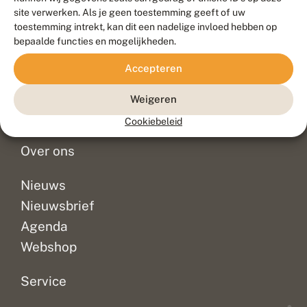
Duurzaam ontwikkeld door
Go2People
, ontworpen door
site verwerken. Als je geen toestemming geeft of uw
Blue Field Agency
toestemming intrekt, kan dit een nadelige invloed hebben op
Privacy
bepaalde functies en mogelijkheden.
Contact
Disclaimer
Accepteren
Sitemap
Veelgestelde vragen
Waarnemingen
Weigeren
Doneer
Cookiebeleid
Over ons
Nieuws
Nieuwsbrief
Agenda
Webshop
Service