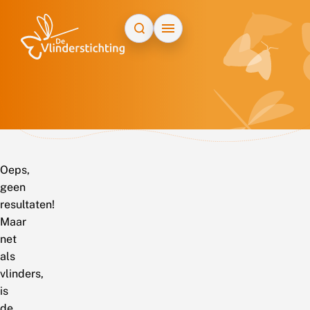
Doorgaan naar inhoud
Oeps,
geen
resultaten!
Maar
net
als
vlinders,
is
de