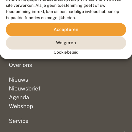
Duurzaam ontwikkeld door
Go2People
, ontworpen door
site verwerken. Als je geen toestemming geeft of uw
Blue Field Agency
toestemming intrekt, kan dit een nadelige invloed hebben op
Privacy
bepaalde functies en mogelijkheden.
Contact
Disclaimer
Accepteren
Sitemap
Veelgestelde vragen
Waarnemingen
Weigeren
Doneer
Cookiebeleid
Over ons
Nieuws
Nieuwsbrief
Agenda
Webshop
Service