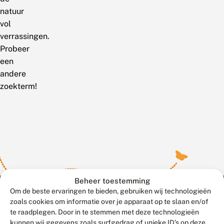
natuur
vol
verrassingen.
Probeer
een
andere
zoekterm!
Beheer toestemming
Om de beste ervaringen te bieden, gebruiken wij technologieën
zoals cookies om informatie over je apparaat op te slaan en/of
te raadplegen. Door in te stemmen met deze technologieën
Meld waarnemingen
© 2026 Vlinderstichting
kunnen wij gegevens zoals surfgedrag of unieke ID's op deze