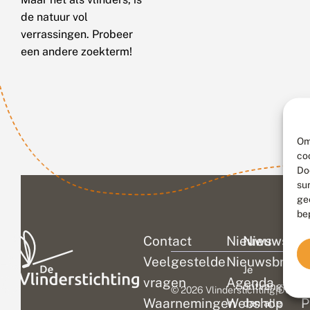
de natuur vol
verrassingen. Probeer
een andere zoekterm!
Om
co
Do
su
ge
be
Contact
Nieuws
Nieuwsbri
C
Veelgestelde
Nieuwsbrief
D
Je
vragen
Agenda
V
ontvangt
© 2026 Vlinderstichting
|
Duurza
Waarnemingen
Webshop
P
dan alle