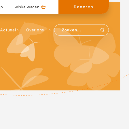
Doneren
op
winkelwagen
Actueel
Over ons