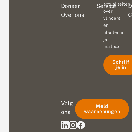
actualiteiten
Doneer
Service
D
over
Over ons
C
vlinders
en
libellen in
je
mailbox!
Schrijf
je in
Volg
Meld
ons
waarnemingen