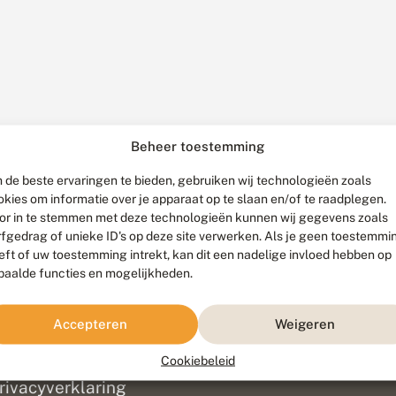
Beheer toestemming
 de beste ervaringen te bieden, gebruiken wij technologieën zoals
okies om informatie over je apparaat op te slaan en/of te raadplegen.
or in te stemmen met deze technologieën kunnen wij gegevens zoals
rfgedrag of unieke ID's op deze site verwerken. Als je geen toestemmi
eft of uw toestemming intrekt, kan dit een nadelige invloed hebben op
paalde functies en mogelijkheden.
ef
olofon
Accepteren
Weigeren
isclaimer
erantwoording
Cookiebeleid
am ontwikkeld door
Go2People
, ontworpen door
Blue Field Agency
|
Pr
rivacyverklaring