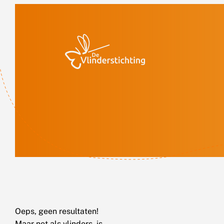
Doorgaan naar inhoud
Oeps, geen resultaten!
Maar net als vlinders, is