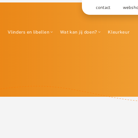
contact
websh
Vlinders en libellen
Wat kan jij doen?
Kleurkeur