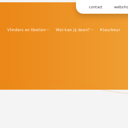
contact
websh
Vlinders en libellen
Wat kan jij doen?
Kleurkeur