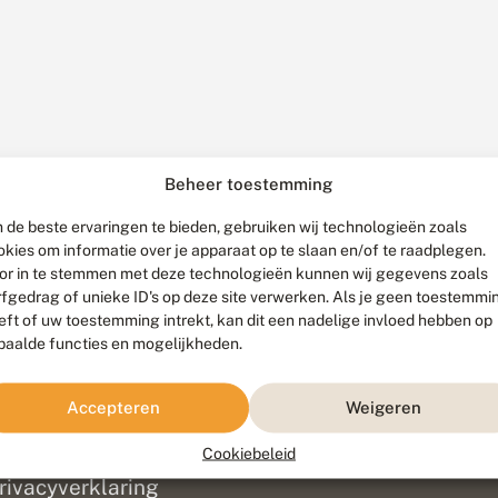
Beheer toestemming
 de beste ervaringen te bieden, gebruiken wij technologieën zoals
okies om informatie over je apparaat op te slaan en/of te raadplegen.
or in te stemmen met deze technologieën kunnen wij gegevens zoals
rfgedrag of unieke ID's op deze site verwerken. Als je geen toestemmi
eft of uw toestemming intrekt, kan dit een nadelige invloed hebben op
paalde functies en mogelijkheden.
ef
olofon
Accepteren
Weigeren
isclaimer
erantwoording
Cookiebeleid
am ontwikkeld door
Go2People
, ontworpen door
Blue Field Agency
|
Pr
rivacyverklaring