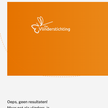
Doorgaan naar inhoud
Oeps, geen resultaten!
Maar net als vlinders, is