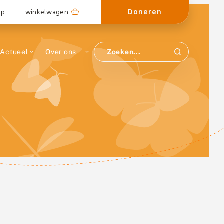
Doneren
op
winkelwagen
Actueel
Over ons