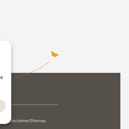
ng
ivacy
|
Disclaimer
|
Sitemap