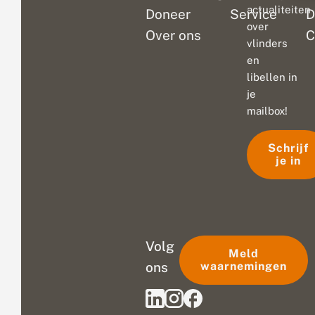
actualiteiten
Doneer
Service
D
over
Over ons
C
vlinders
en
libellen in
je
mailbox!
Schrijf
je in
Volg
Meld
ons
waarnemingen