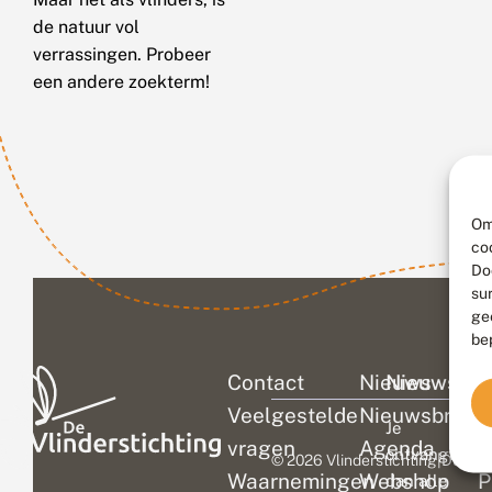
de natuur vol
verrassingen. Probeer
een andere zoekterm!
Om
co
Do
su
ge
be
Contact
Nieuws
Nieuwsbri
C
Veelgestelde
Nieuwsbrief
D
Je
vragen
Agenda
V
ontvangt
© 2026 Vlinderstichting
|
Duurza
Waarnemingen
Webshop
P
dan alle