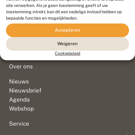
Duurzaam ontwikkeld door
Go2People
, ontworpen door
site verwerken. Als je geen toestemming geeft of uw
Blue Field Agency
toestemming intrekt, kan dit een nadelige invloed hebben op
Privacy
bepaalde functies en mogelijkheden.
Contact
Disclaimer
Accepteren
Sitemap
Veelgestelde vragen
Waarnemingen
Weigeren
Doneer
Cookiebeleid
Over ons
Nieuws
Nieuwsbrief
Agenda
Webshop
Service