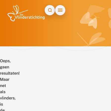
Doorgaan naar inhoud
Oeps,
geen
resultaten!
Maar
net
als
vlinders,
is
de