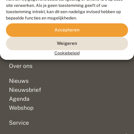
Duurzaam ontwikkeld door
Go2People
, ontworpen door
site verwerken. Als je geen toestemming geeft of uw
Blue Field Agency
toestemming intrekt, kan dit een nadelige invloed hebben op
Privacy
bepaalde functies en mogelijkheden.
Contact
Disclaimer
Accepteren
Sitemap
Veelgestelde vragen
Waarnemingen
Weigeren
Doneer
Cookiebeleid
Over ons
Nieuws
Nieuwsbrief
Agenda
Webshop
Service