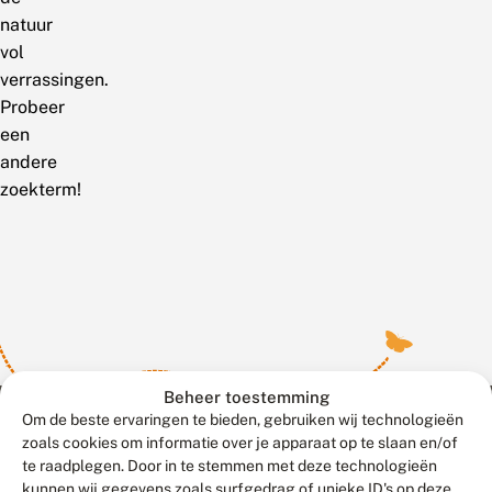
natuur
vol
verrassingen.
Probeer
een
andere
zoekterm!
Beheer toestemming
Om de beste ervaringen te bieden, gebruiken wij technologieën
zoals cookies om informatie over je apparaat op te slaan en/of
te raadplegen. Door in te stemmen met deze technologieën
Meld waarnemingen
© 2026 Vlinderstichting
kunnen wij gegevens zoals surfgedrag of unieke ID's op deze