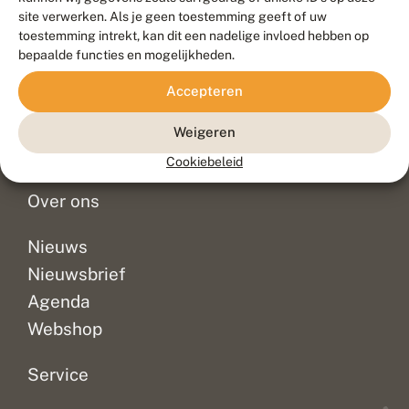
Duurzaam ontwikkeld door
Go2People
, ontworpen door
site verwerken. Als je geen toestemming geeft of uw
Blue Field Agency
toestemming intrekt, kan dit een nadelige invloed hebben op
Privacy
bepaalde functies en mogelijkheden.
Contact
Disclaimer
Accepteren
Sitemap
Veelgestelde vragen
Waarnemingen
Weigeren
Doneer
Cookiebeleid
Over ons
Nieuws
Nieuwsbrief
Agenda
Webshop
Service