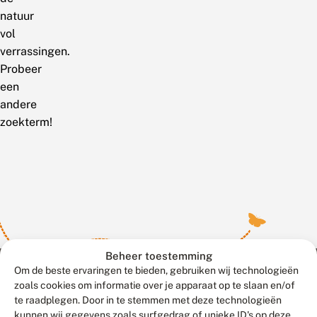
natuur
vol
verrassingen.
Probeer
een
andere
zoekterm!
Beheer toestemming
Om de beste ervaringen te bieden, gebruiken wij technologieën
zoals cookies om informatie over je apparaat op te slaan en/of
te raadplegen. Door in te stemmen met deze technologieën
Meld waarnemingen
© 2026 Vlinderstichting
kunnen wij gegevens zoals surfgedrag of unieke ID's op deze