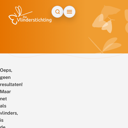
Doorgaan naar inhoud
Oeps,
geen
resultaten!
Maar
net
als
vlinders,
is
de