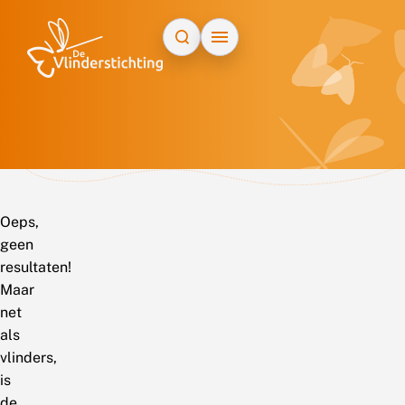
Doorgaan naar inhoud
Oeps,
geen
resultaten!
Maar
net
als
vlinders,
is
de