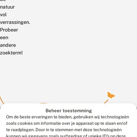
natuur
vol
verrassingen.
Probeer
een
andere
zoekterm!
Beheer toestemming
Om de beste ervaringen te bieden, gebruiken wij technologieën
zoals cookies om informatie over je apparaat op te slaan en/of
te raadplegen. Door in te stemmen met deze technologieën
Meld waarnemingen
© 2026 Vlinderstichting
kunnen wij gegevens zoals surfgedrag of unieke ID's op deze