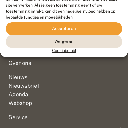
Duurzaam ontwikkeld door
Go2People
, ontworpen door
site verwerken. Als je geen toestemming geeft of uw
Blue Field Agency
toestemming intrekt, kan dit een nadelige invloed hebben op
Privacy
bepaalde functies en mogelijkheden.
Contact
Disclaimer
Accepteren
Sitemap
Veelgestelde vragen
Waarnemingen
Weigeren
Doneer
Cookiebeleid
Over ons
Nieuws
Nieuwsbrief
Agenda
Webshop
Service