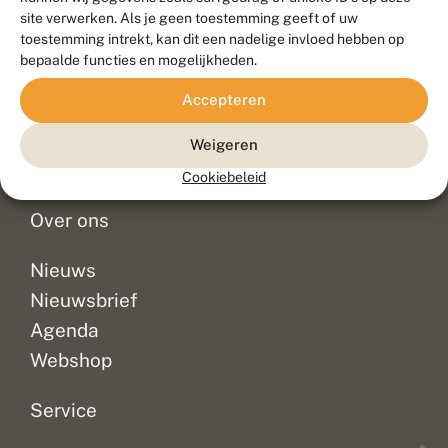
Duurzaam ontwikkeld door
Go2People
, ontworpen door
site verwerken. Als je geen toestemming geeft of uw
Blue Field Agency
toestemming intrekt, kan dit een nadelige invloed hebben op
Privacy
bepaalde functies en mogelijkheden.
Contact
Disclaimer
Accepteren
Sitemap
Veelgestelde vragen
Waarnemingen
Weigeren
Doneer
Cookiebeleid
Over ons
Nieuws
Nieuwsbrief
Agenda
Webshop
Service