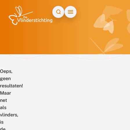
Doorgaan naar inhoud
Oeps,
geen
resultaten!
Maar
net
als
vlinders,
is
de