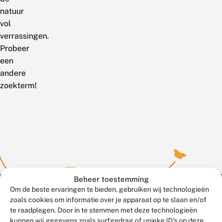
natuur
vol
verrassingen.
Probeer
een
andere
zoekterm!
Beheer toestemming
Om de beste ervaringen te bieden, gebruiken wij technologieën
zoals cookies om informatie over je apparaat op te slaan en/of
te raadplegen. Door in te stemmen met deze technologieën
Meld waarnemingen
© 2026 Vlinderstichting
kunnen wij gegevens zoals surfgedrag of unieke ID's op deze