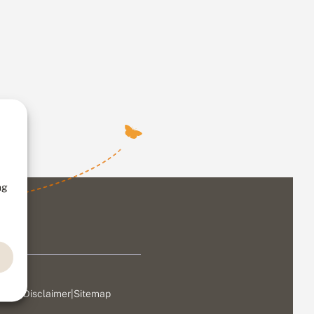
ng
ivacy
|
Disclaimer
|
Sitemap