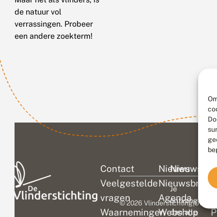
de natuur vol
verrassingen. Probeer
een andere zoekterm!
Om
co
Do
su
ge
be
Contact
Nieuws
Nieuwsbri
C
Veelgestelde
Nieuwsbrief
D
Je
vragen
Agenda
V
ontvangt
© 2026 Vlinderstichting
|
Duurza
Waarnemingen
Webshop
P
dan alle