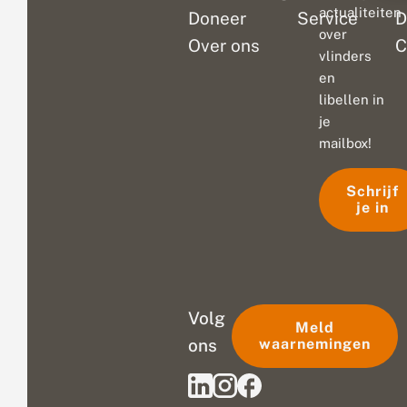
actualiteiten
Doneer
Service
D
over
Over ons
C
vlinders
en
libellen in
je
mailbox!
Schrijf
je in
Volg
Meld
ons
waarnemingen