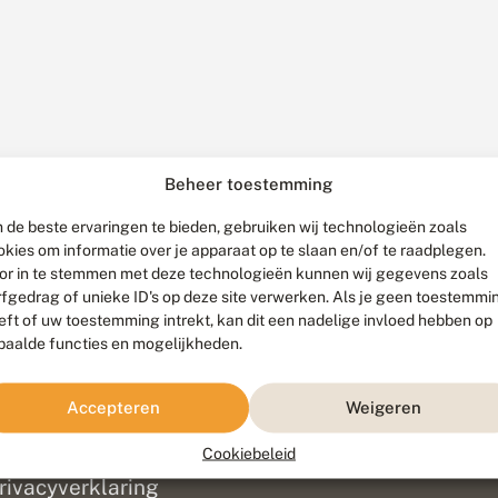
Beheer toestemming
 de beste ervaringen te bieden, gebruiken wij technologieën zoals
okies om informatie over je apparaat op te slaan en/of te raadplegen.
or in te stemmen met deze technologieën kunnen wij gegevens zoals
rfgedrag of unieke ID's op deze site verwerken. Als je geen toestemmi
eft of uw toestemming intrekt, kan dit een nadelige invloed hebben op
paalde functies en mogelijkheden.
ef
olofon
Accepteren
Weigeren
isclaimer
erantwoording
Cookiebeleid
am ontwikkeld door
Go2People
, ontworpen door
Blue Field Agency
|
Pr
rivacyverklaring