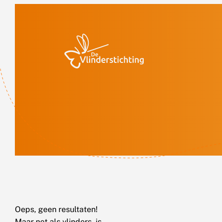
Doorgaan naar inhoud
Oeps, geen resultaten!
Maar net als vlinders, is