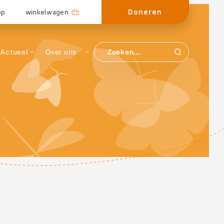
Doneren
op
winkelwagen
Actueel
Over ons