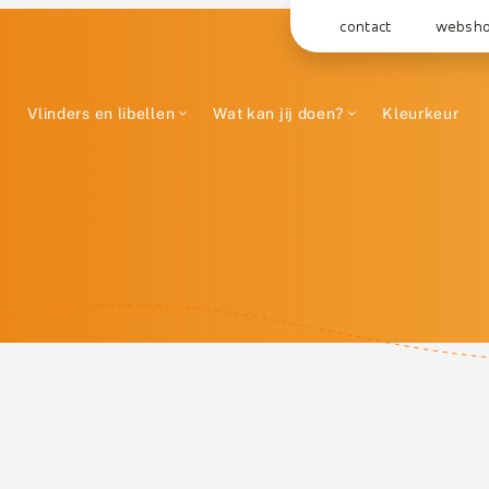
contact
websh
Vlinders en libellen
Wat kan jij doen?
Kleurkeur