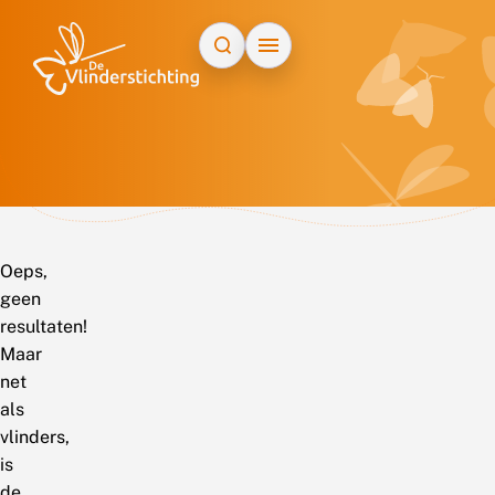
Doorgaan naar inhoud
Oeps,
geen
resultaten!
Maar
net
als
vlinders,
is
de