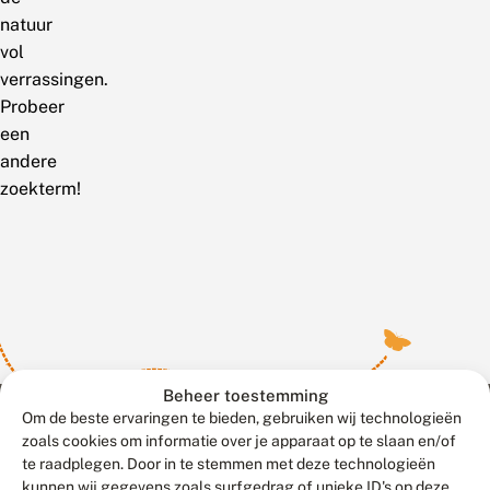
natuur
vol
verrassingen.
Probeer
een
andere
zoekterm!
Beheer toestemming
Om de beste ervaringen te bieden, gebruiken wij technologieën
zoals cookies om informatie over je apparaat op te slaan en/of
te raadplegen. Door in te stemmen met deze technologieën
Meld waarnemingen
© 2026 Vlinderstichting
kunnen wij gegevens zoals surfgedrag of unieke ID's op deze