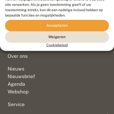
Duurzaam ontwikkeld door
Go2People
, ontworpen door
site verwerken. Als je geen toestemming geeft of uw
Blue Field Agency
toestemming intrekt, kan dit een nadelige invloed hebben op
Privacy
bepaalde functies en mogelijkheden.
Contact
Disclaimer
Accepteren
Sitemap
Veelgestelde vragen
Waarnemingen
Weigeren
Doneer
Cookiebeleid
Over ons
Nieuws
Nieuwsbrief
Agenda
Webshop
Service