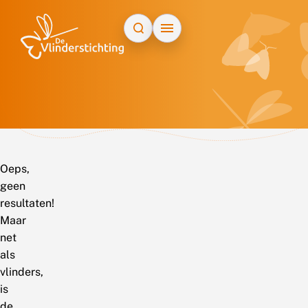
Doorgaan naar inhoud
Oeps,
geen
resultaten!
Maar
net
als
vlinders,
is
de