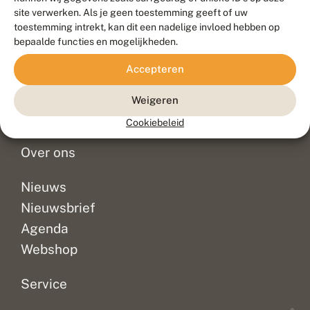
Duurzaam ontwikkeld door
Go2People
, ontworpen door
site verwerken. Als je geen toestemming geeft of uw
Blue Field Agency
toestemming intrekt, kan dit een nadelige invloed hebben op
Privacy
bepaalde functies en mogelijkheden.
Contact
Disclaimer
Accepteren
Sitemap
Veelgestelde vragen
Waarnemingen
Weigeren
Doneer
Cookiebeleid
Over ons
Nieuws
Nieuwsbrief
Agenda
Webshop
Service