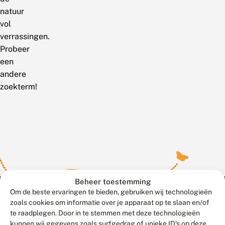
natuur
vol
verrassingen.
Probeer
een
andere
zoekterm!
Beheer toestemming
Om de beste ervaringen te bieden, gebruiken wij technologieën
zoals cookies om informatie over je apparaat op te slaan en/of
te raadplegen. Door in te stemmen met deze technologieën
Meld waarnemingen
© 2026 Vlinderstichting
kunnen wij gegevens zoals surfgedrag of unieke ID's op deze