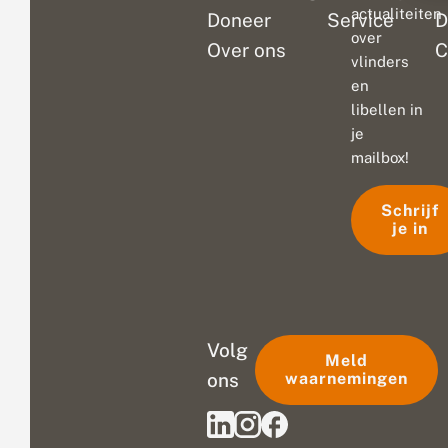
actualiteiten
Doneer
Service
D
over
Over ons
C
vlinders
en
libellen in
je
mailbox!
Schrijf
je in
Volg
Meld
ons
waarnemingen