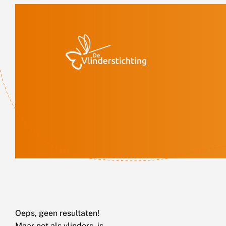
Doorgaan naar inhoud
Oeps, geen resultaten!
Maar net als vlinders, is