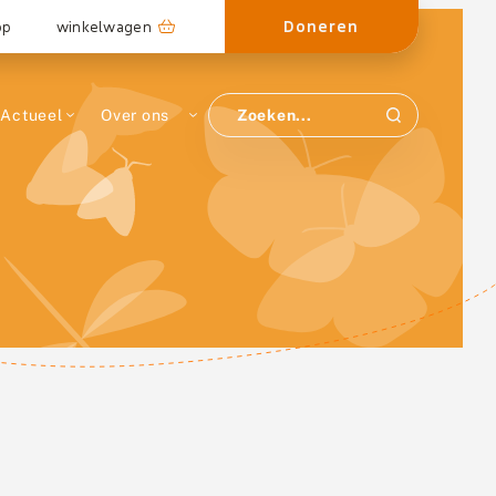
Doneren
op
winkelwagen
Actueel
Over ons