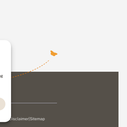
ng
ivacy
|
Disclaimer
|
Sitemap