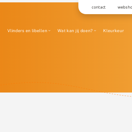
contact
websh
Vlinders en libellen
Wat kan jij doen?
Kleurkeur