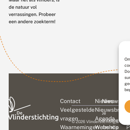
de natuur vol
verrassingen. Probeer
een andere zoekterm!
Om
co
Do
su
ge
be
Contact
Nieuws
Nieuwsbri
C
Veelgestelde
Nieuwsbrief
D
Je
vragen
Agenda
V
ontvangt
© 2026 Vlinderstichting
|
Duurza
Waarnemingen
Webshop
P
dan alle