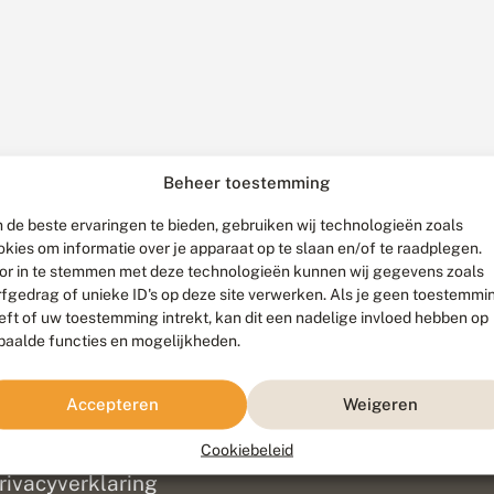
Beheer toestemming
 de beste ervaringen te bieden, gebruiken wij technologieën zoals
okies om informatie over je apparaat op te slaan en/of te raadplegen.
or in te stemmen met deze technologieën kunnen wij gegevens zoals
rfgedrag of unieke ID's op deze site verwerken. Als je geen toestemmi
eft of uw toestemming intrekt, kan dit een nadelige invloed hebben op
paalde functies en mogelijkheden.
ef
olofon
Accepteren
Weigeren
isclaimer
erantwoording
Cookiebeleid
am ontwikkeld door
Go2People
, ontworpen door
Blue Field Agency
|
Pr
rivacyverklaring