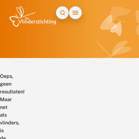
Doorgaan naar inhoud
Oeps,
geen
resultaten!
Maar
net
als
vlinders,
is
de