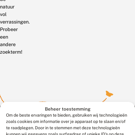
natuur
vol
verrassingen.
Probeer
een
andere
zoekterm!
Beheer toestemming
Om de beste ervaringen te bieden, gebruiken wij technologieën
zoals cookies om informatie over je apparaat op te slaan en/of
te raadplegen. Door in te stemmen met deze technologieën
Meld waarnemingen
© 2026 Vlinderstichting
kunnen wij gegevens zoals surfgedrag of unieke ID's op deze