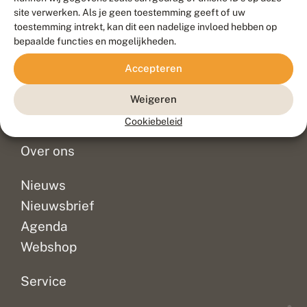
Duurzaam ontwikkeld door
Go2People
, ontworpen door
site verwerken. Als je geen toestemming geeft of uw
Blue Field Agency
toestemming intrekt, kan dit een nadelige invloed hebben op
Privacy
bepaalde functies en mogelijkheden.
Contact
Disclaimer
Accepteren
Sitemap
Veelgestelde vragen
Waarnemingen
Weigeren
Doneer
Cookiebeleid
Over ons
Nieuws
Nieuwsbrief
Agenda
Webshop
Service