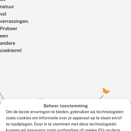
natuur
vol
verrassingen.
Probeer
een
andere
zoekterm!
Beheer toestemming
Om de beste ervaringen te bieden, gebruiken wij technologieën
zoals cookies om informatie over je apparaat op te slaan en/of
te raadplegen. Door in te stemmen met deze technologieën
Meld waarnemingen
© 2026 Vlinderstichting
kunnen wij gegevens zoals surfgedrag of unieke ID's op deze