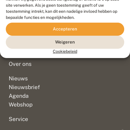
Duurzaam ontwikkeld door
Go2People
, ontworpen door
site verwerken. Als je geen toestemming geeft of uw
Blue Field Agency
toestemming intrekt, kan dit een nadelige invloed hebben op
Privacy
bepaalde functies en mogelijkheden.
Contact
Disclaimer
Accepteren
Sitemap
Veelgestelde vragen
Waarnemingen
Weigeren
Doneer
Cookiebeleid
Over ons
Nieuws
Nieuwsbrief
Agenda
Webshop
Service