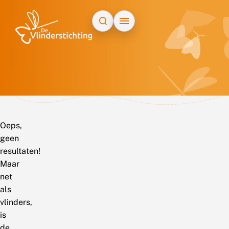
Doorgaan naar inhoud
Oeps,
geen
resultaten!
Maar
net
als
vlinders,
is
de