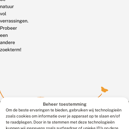
natuur
vol
verrassingen.
Probeer
een
andere
zoekterm!
Beheer toestemming
Om de beste ervaringen te bieden, gebruiken wij technologieën
zoals cookies om informatie over je apparaat op te slaan en/of
te raadplegen. Door in te stemmen met deze technologieën
Meld waarnemingen
© 2026 Vlinderstichting
kunnen wij gegevens zoals surfgedrag of unieke ID's op deze