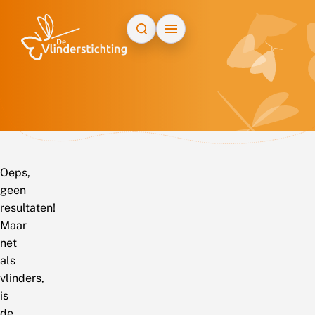
Doorgaan naar inhoud
Oeps,
geen
resultaten!
Maar
net
als
vlinders,
is
de