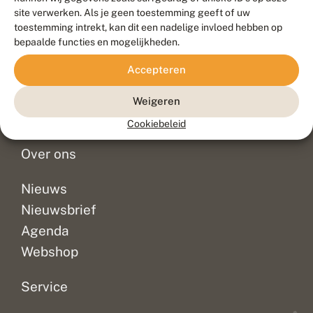
Duurzaam ontwikkeld door
Go2People
, ontworpen door
site verwerken. Als je geen toestemming geeft of uw
Blue Field Agency
toestemming intrekt, kan dit een nadelige invloed hebben op
Privacy
bepaalde functies en mogelijkheden.
Contact
Disclaimer
Accepteren
Sitemap
Veelgestelde vragen
Waarnemingen
Weigeren
Doneer
Cookiebeleid
Over ons
Nieuws
Nieuwsbrief
Agenda
Webshop
Service