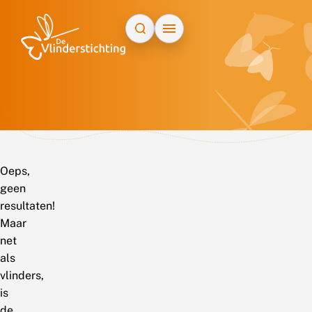
Doorgaan naar inhoud
Oeps,
geen
resultaten!
Maar
net
als
vlinders,
is
de