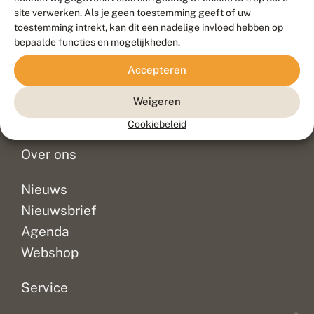
Duurzaam ontwikkeld door
Go2People
, ontworpen door
site verwerken. Als je geen toestemming geeft of uw
Blue Field Agency
toestemming intrekt, kan dit een nadelige invloed hebben op
Privacy
bepaalde functies en mogelijkheden.
Contact
Disclaimer
Accepteren
Sitemap
Veelgestelde vragen
Waarnemingen
Weigeren
Doneer
Cookiebeleid
Over ons
Nieuws
Nieuwsbrief
Agenda
Webshop
Service