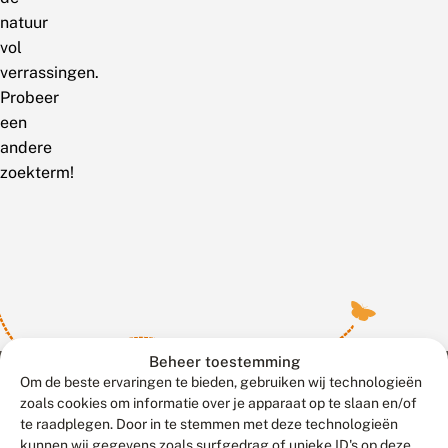
natuur
vol
verrassingen.
Probeer
een
andere
zoekterm!
Beheer toestemming
Om de beste ervaringen te bieden, gebruiken wij technologieën
zoals cookies om informatie over je apparaat op te slaan en/of
te raadplegen. Door in te stemmen met deze technologieën
Meld waarnemingen
© 2026 Vlinderstichting
kunnen wij gegevens zoals surfgedrag of unieke ID's op deze