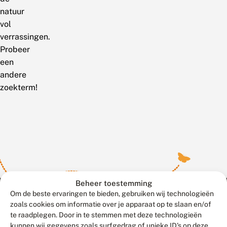
natuur
vol
verrassingen.
Probeer
een
andere
zoekterm!
Beheer toestemming
Om de beste ervaringen te bieden, gebruiken wij technologieën
zoals cookies om informatie over je apparaat op te slaan en/of
te raadplegen. Door in te stemmen met deze technologieën
Meld waarnemingen
© 2026 Vlinderstichting
kunnen wij gegevens zoals surfgedrag of unieke ID's op deze