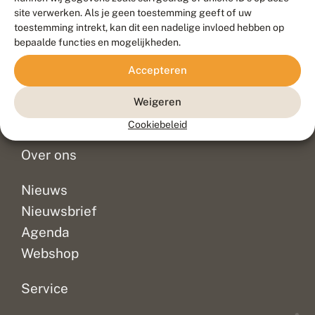
Duurzaam ontwikkeld door
Go2People
, ontworpen door
site verwerken. Als je geen toestemming geeft of uw
Blue Field Agency
toestemming intrekt, kan dit een nadelige invloed hebben op
Privacy
bepaalde functies en mogelijkheden.
Contact
Disclaimer
Accepteren
Sitemap
Veelgestelde vragen
Waarnemingen
Weigeren
Doneer
Cookiebeleid
Over ons
Nieuws
Nieuwsbrief
Agenda
Webshop
Service