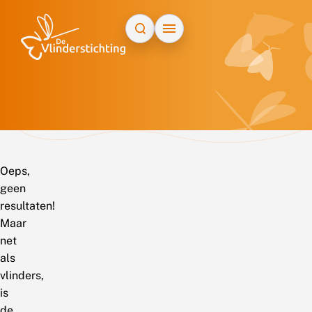
Doorgaan naar inhoud
Oeps,
geen
resultaten!
Maar
net
als
vlinders,
is
de