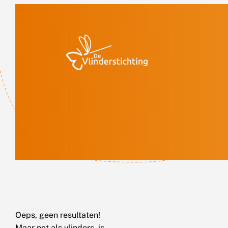
Doorgaan naar inhoud
Oeps, geen resultaten!
Maar net als vlinders, is