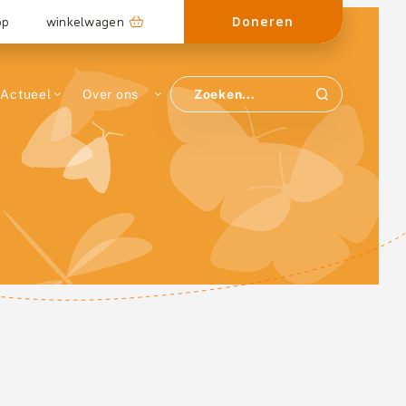
Doneren
op
winkelwagen
Actueel
Over ons