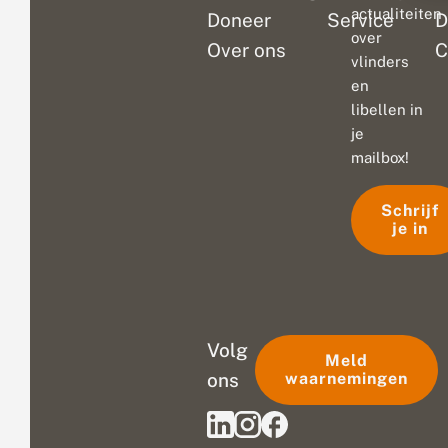
actualiteiten
Doneer
Service
D
over
Over ons
C
vlinders
en
libellen in
je
mailbox!
Schrijf
je in
Volg
Meld
ons
waarnemingen