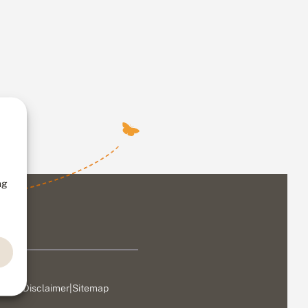
ng
ivacy
|
Disclaimer
|
Sitemap