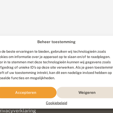
Beheer toestemming
 de beste ervaringen te bieden, gebruiken wij technologieën zoals
okies om informatie over je apparaat op te slaan en/of te raadplegen.
or in te stemmen met deze technologieën kunnen wij gegevens zoals
rfgedrag of unieke ID's op deze site verwerken. Als je geen toestemmi
eft of uw toestemming intrekt, kan dit een nadelige invloed hebben op
paalde functies en mogelijkheden.
ef
olofon
Accepteren
Weigeren
isclaimer
erantwoording
Cookiebeleid
am ontwikkeld door
Go2People
, ontworpen door
Blue Field Agency
|
Pr
rivacyverklaring