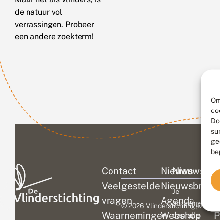
de natuur vol
verrassingen. Probeer
een andere zoekterm!
Om
co
Do
su
ge
be
Contact
Nieuws
Nieuwsbri
C
Veelgestelde
Nieuwsbrief
D
Je
vragen
Agenda
V
ontvangt
© 2026 Vlinderstichting
|
Duurza
Waarnemingen
Webshop
P
dan alle