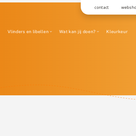
contact
websh
Vlinders en libellen
Wat kan jij doen?
Kleurkeur