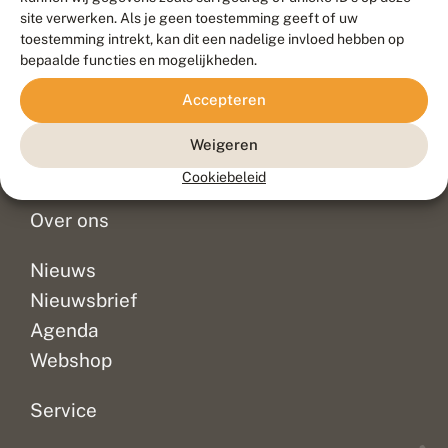
Duurzaam ontwikkeld door
Go2People
, ontworpen door
site verwerken. Als je geen toestemming geeft of uw
Blue Field Agency
toestemming intrekt, kan dit een nadelige invloed hebben op
Privacy
bepaalde functies en mogelijkheden.
Contact
Disclaimer
Accepteren
Sitemap
Veelgestelde vragen
Waarnemingen
Weigeren
Doneer
Cookiebeleid
Over ons
Nieuws
Nieuwsbrief
Agenda
Webshop
Service