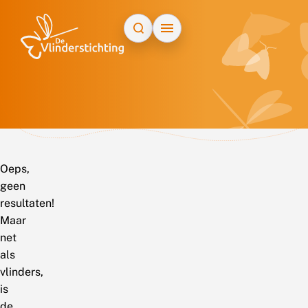
Doorgaan naar inhoud
Oeps,
geen
resultaten!
Maar
net
als
vlinders,
is
de