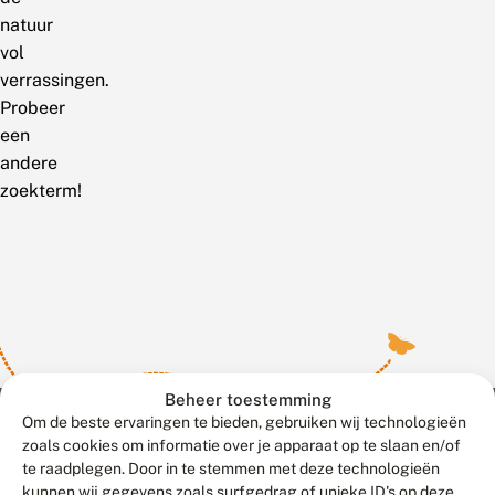
natuur
vol
verrassingen.
Probeer
een
andere
zoekterm!
Beheer toestemming
Om de beste ervaringen te bieden, gebruiken wij technologieën
zoals cookies om informatie over je apparaat op te slaan en/of
te raadplegen. Door in te stemmen met deze technologieën
Meld waarnemingen
© 2026 Vlinderstichting
kunnen wij gegevens zoals surfgedrag of unieke ID's op deze