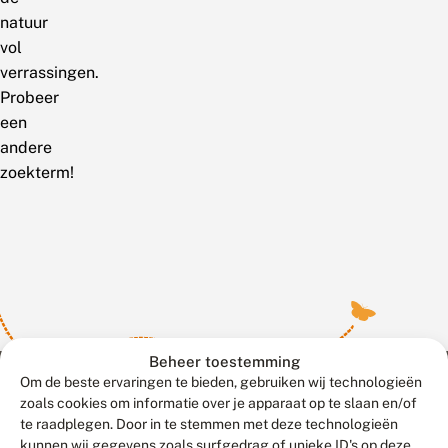
natuur
vol
verrassingen.
Probeer
een
andere
zoekterm!
Beheer toestemming
Om de beste ervaringen te bieden, gebruiken wij technologieën
zoals cookies om informatie over je apparaat op te slaan en/of
te raadplegen. Door in te stemmen met deze technologieën
Meld waarnemingen
© 2026 Vlinderstichting
kunnen wij gegevens zoals surfgedrag of unieke ID's op deze