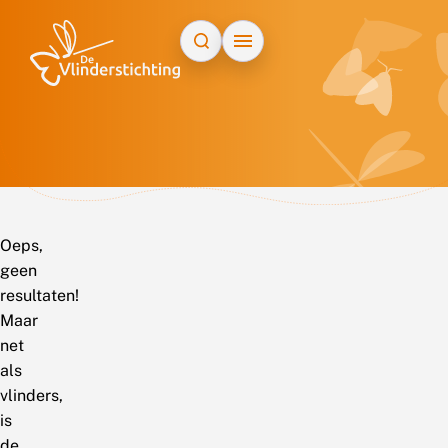
Doorgaan naar inhoud
Oeps,
geen
resultaten!
Maar
net
als
vlinders,
is
de