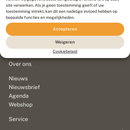
Duurzaam ontwikkeld door
Go2People
, ontworpen door
site verwerken. Als je geen toestemming geeft of uw
Blue Field Agency
toestemming intrekt, kan dit een nadelige invloed hebben op
Privacy
bepaalde functies en mogelijkheden.
Contact
Disclaimer
Accepteren
Sitemap
Veelgestelde vragen
Waarnemingen
Weigeren
Doneer
Cookiebeleid
Over ons
Nieuws
Nieuwsbrief
Agenda
Webshop
Service