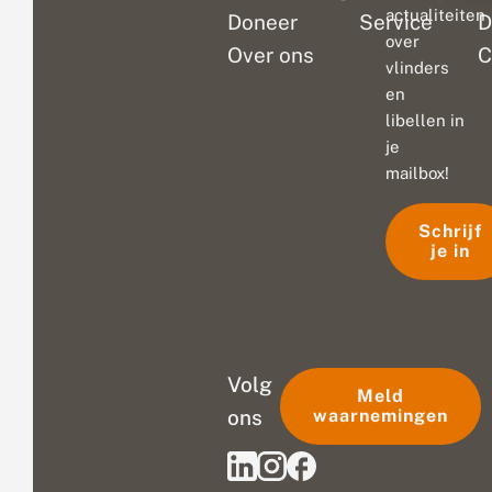
actualiteiten
Doneer
Service
D
over
Over ons
C
vlinders
en
libellen in
je
mailbox!
Schrijf
je in
Volg
Meld
ons
waarnemingen