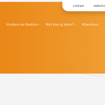
contact
websh
Vlinders en libellen
Wat kan jij doen?
Kleurkeur