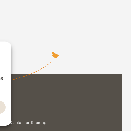
ng
ivacy
|
Disclaimer
|
Sitemap