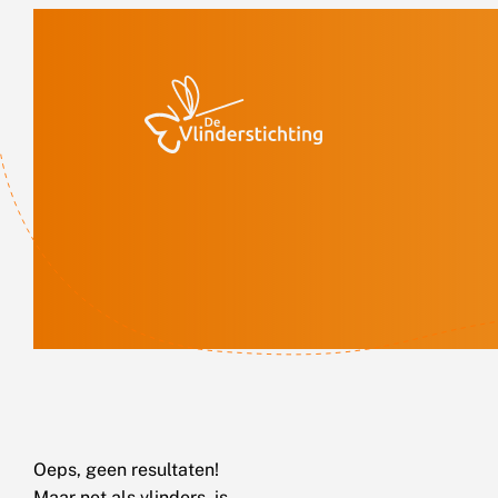
Doorgaan naar inhoud
Oeps, geen resultaten!
Maar net als vlinders, is