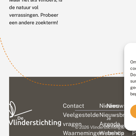
de natuur vol
verrassingen. Probeer
een andere zoekterm!
Om
co
Do
su
ge
be
Contact
Nieuws
Nieuwsbri
C
Veelgestelde
Nieuwsbrief
D
Je
vragen
Agenda
V
ontvangt
© 2026 Vlinderstichting
|
Duurza
Waarnemingen
Webshop
P
dan alle