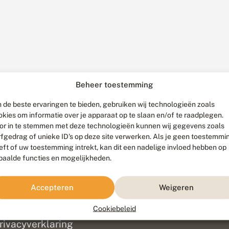
Beheer toestemming
 de beste ervaringen te bieden, gebruiken wij technologieën zoals
okies om informatie over je apparaat op te slaan en/of te raadplegen.
or in te stemmen met deze technologieën kunnen wij gegevens zoals
rfgedrag of unieke ID's op deze site verwerken. Als je geen toestemmi
eft of uw toestemming intrekt, kan dit een nadelige invloed hebben op
paalde functies en mogelijkheden.
ef
olofon
Accepteren
Weigeren
isclaimer
erantwoording
Cookiebeleid
am ontwikkeld door
Go2People
, ontworpen door
Blue Field Agency
|
Pr
rivacyverklaring