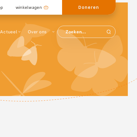
Doneren
op
winkelwagen
Actueel
Over ons