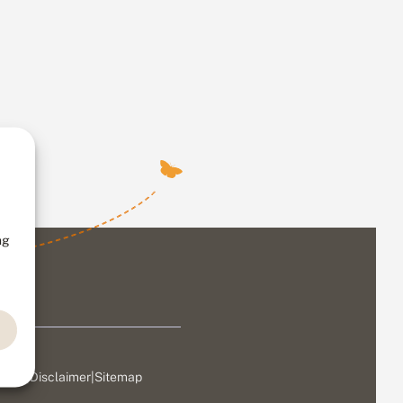
ng
ivacy
|
Disclaimer
|
Sitemap