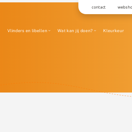
contact
websh
Vlinders en libellen
Wat kan jij doen?
Kleurkeur