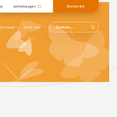
Doneren
op
winkelwagen
Actueel
Over ons