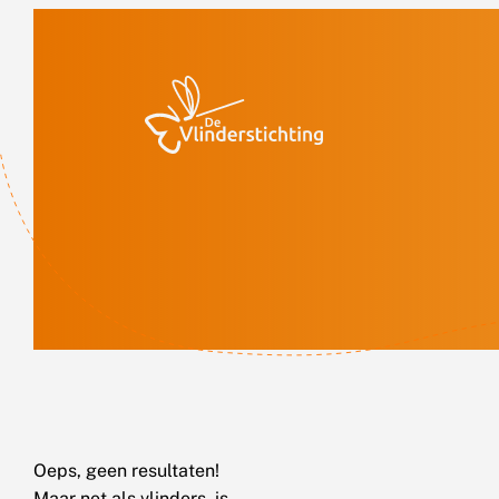
Doorgaan naar inhoud
Oeps, geen resultaten!
Maar net als vlinders, is