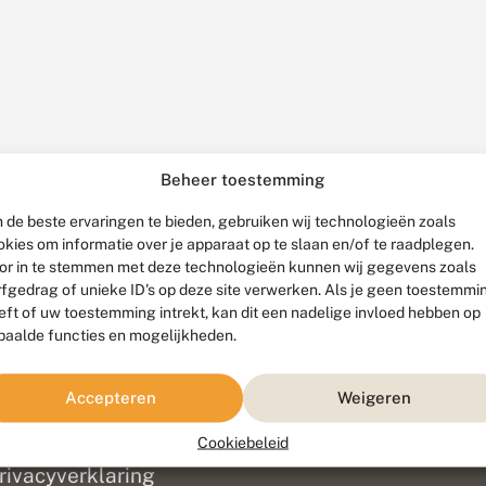
Beheer toestemming
 de beste ervaringen te bieden, gebruiken wij technologieën zoals
okies om informatie over je apparaat op te slaan en/of te raadplegen.
or in te stemmen met deze technologieën kunnen wij gegevens zoals
rfgedrag of unieke ID's op deze site verwerken. Als je geen toestemmi
eft of uw toestemming intrekt, kan dit een nadelige invloed hebben op
paalde functies en mogelijkheden.
ef
olofon
Accepteren
Weigeren
isclaimer
erantwoording
Cookiebeleid
am ontwikkeld door
Go2People
, ontworpen door
Blue Field Agency
|
Pr
rivacyverklaring