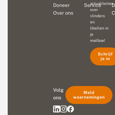
actualiteiten
Doneer
Service
D
over
Over ons
C
vlinders
en
libellen in
je
mailbox!
Schrijf
je in
Volg
Meld
ons
waarnemingen