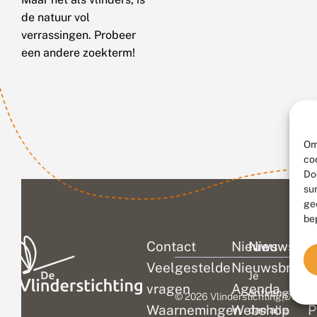
de natuur vol
verrassingen. Probeer
een andere zoekterm!
Om
co
Do
su
ge
be
Contact
Nieuws
Nieuwsbri
C
Veelgestelde
Nieuwsbrief
D
Je
vragen
Agenda
V
ontvangt
© 2026 Vlinderstichting
|
Duurza
Waarnemingen
Webshop
P
dan alle