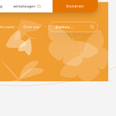
Doneren
op
winkelwagen
Actueel
Over ons