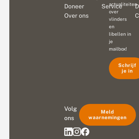
actualiteiten
Doneer
Service
D
over
Over ons
C
vlinders
en
libellen in
je
mailbox!
Schrijf
je in
Volg
Meld
ons
waarnemingen