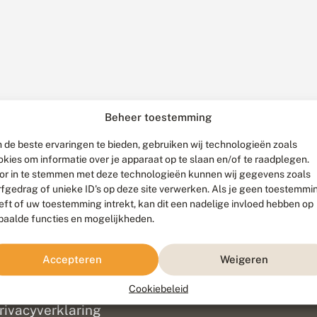
Beheer toestemming
 de beste ervaringen te bieden, gebruiken wij technologieën zoals
okies om informatie over je apparaat op te slaan en/of te raadplegen.
or in te stemmen met deze technologieën kunnen wij gegevens zoals
rfgedrag of unieke ID's op deze site verwerken. Als je geen toestemmi
eft of uw toestemming intrekt, kan dit een nadelige invloed hebben op
paalde functies en mogelijkheden.
ef
olofon
Accepteren
Weigeren
isclaimer
erantwoording
Cookiebeleid
am ontwikkeld door
Go2People
, ontworpen door
Blue Field Agency
|
Pr
rivacyverklaring