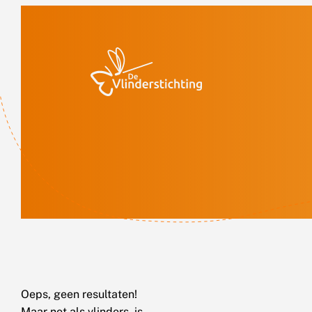
Doorgaan naar inhoud
Oeps, geen resultaten!
Maar net als vlinders, is