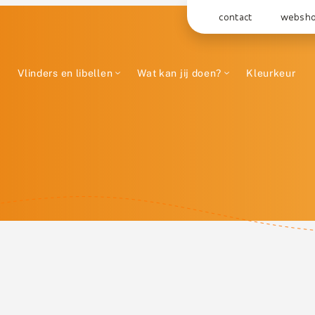
contact
websh
Vlinders en libellen
Wat kan jij doen?
Kleurkeur