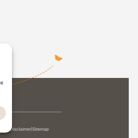
ng
ivacy
|
Disclaimer
|
Sitemap