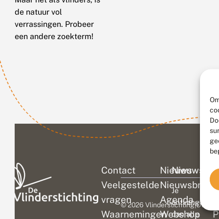
de natuur vol
verrassingen. Probeer
een andere zoekterm!
Om
co
Do
su
ge
be
Contact
Nieuws
Nieuwsbri
C
Veelgestelde
Nieuwsbrief
D
Je
vragen
Agenda
V
ontvangt
© 2026 Vlinderstichting
|
Duurza
Waarnemingen
Webshop
P
dan alle