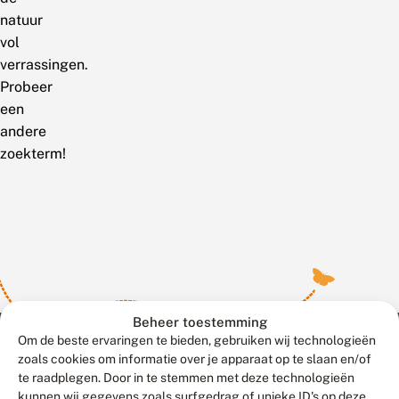
natuur
vol
verrassingen.
Probeer
een
andere
zoekterm!
Beheer toestemming
Om de beste ervaringen te bieden, gebruiken wij technologieën
zoals cookies om informatie over je apparaat op te slaan en/of
te raadplegen. Door in te stemmen met deze technologieën
Meld waarnemingen
© 2026 Vlinderstichting
kunnen wij gegevens zoals surfgedrag of unieke ID's op deze