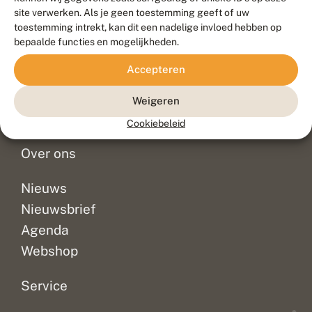
Duurzaam ontwikkeld door
Go2People
, ontworpen door
site verwerken. Als je geen toestemming geeft of uw
Blue Field Agency
toestemming intrekt, kan dit een nadelige invloed hebben op
Privacy
bepaalde functies en mogelijkheden.
Contact
Disclaimer
Accepteren
Sitemap
Veelgestelde vragen
Waarnemingen
Weigeren
Doneer
Cookiebeleid
Over ons
Nieuws
Nieuwsbrief
Agenda
Webshop
Service