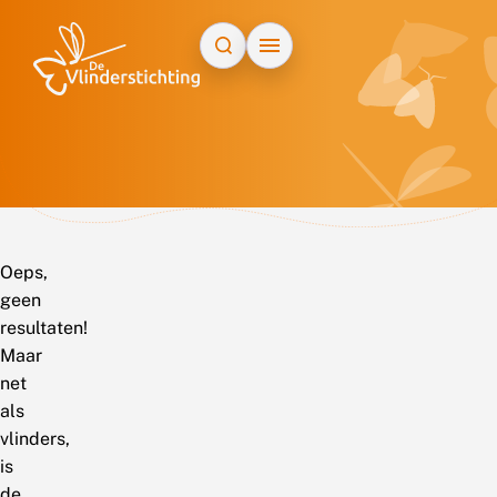
Doorgaan naar inhoud
Oeps,
geen
resultaten!
Maar
net
als
vlinders,
is
de