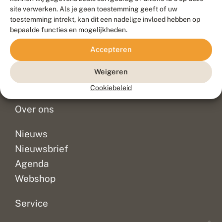
Duurzaam ontwikkeld door
Go2People
, ontworpen door
site verwerken. Als je geen toestemming geeft of uw
Blue Field Agency
toestemming intrekt, kan dit een nadelige invloed hebben op
Privacy
bepaalde functies en mogelijkheden.
Contact
Disclaimer
Accepteren
Sitemap
Veelgestelde vragen
Waarnemingen
Weigeren
Doneer
Cookiebeleid
Over ons
Nieuws
Nieuwsbrief
Agenda
Webshop
Service