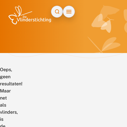
Doorgaan naar inhoud
Oeps,
geen
resultaten!
Maar
net
als
vlinders,
is
de