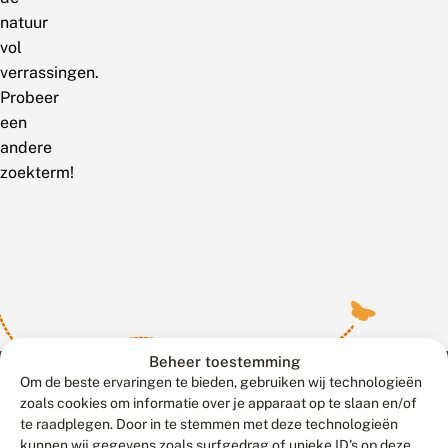
natuur
vol
verrassingen.
Probeer
een
andere
zoekterm!
Beheer toestemming
Om de beste ervaringen te bieden, gebruiken wij technologieën
zoals cookies om informatie over je apparaat op te slaan en/of
te raadplegen. Door in te stemmen met deze technologieën
Meld waarnemingen
© 2026 Vlinderstichting
kunnen wij gegevens zoals surfgedrag of unieke ID's op deze