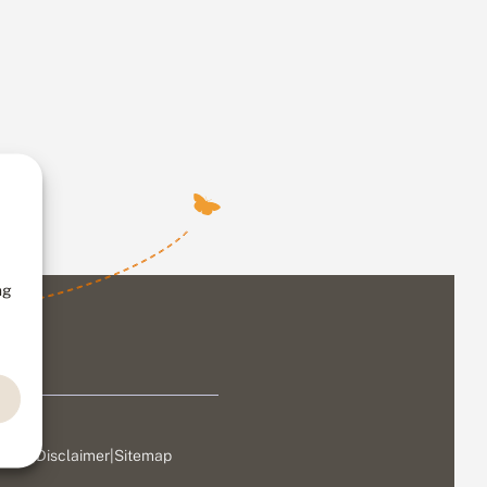
ng
ivacy
|
Disclaimer
|
Sitemap