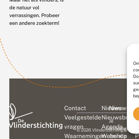
de natuur vol
verrassingen. Probeer
een andere zoekterm!
Om
co
Do
su
ge
be
Contact
Nieuws
Nieuwsbri
C
Veelgestelde
Nieuwsbrief
D
Je
vragen
Agenda
V
ontvangt
© 2026 Vlinderstichting
|
Duurza
Waarnemingen
Webshop
P
dan alle