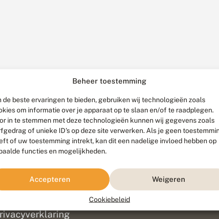
Beheer toestemming
 de beste ervaringen te bieden, gebruiken wij technologieën zoals
okies om informatie over je apparaat op te slaan en/of te raadplegen.
or in te stemmen met deze technologieën kunnen wij gegevens zoals
rfgedrag of unieke ID's op deze site verwerken. Als je geen toestemmi
eft of uw toestemming intrekt, kan dit een nadelige invloed hebben op
paalde functies en mogelijkheden.
ef
olofon
Accepteren
Weigeren
isclaimer
erantwoording
Cookiebeleid
am ontwikkeld door
Go2People
, ontworpen door
Blue Field Agency
|
Pr
rivacyverklaring