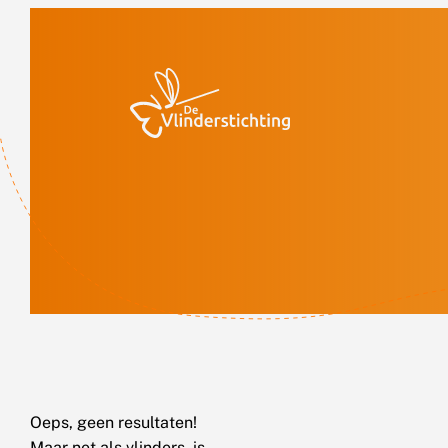
Doorgaan naar inhoud
Oeps, geen resultaten!
Maar net als vlinders, is