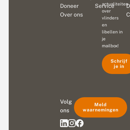
actualiteiten
Doneer
Service
D
over
Over ons
C
vlinders
en
libellen in
je
mailbox!
Schrijf
je in
Volg
Meld
ons
waarnemingen