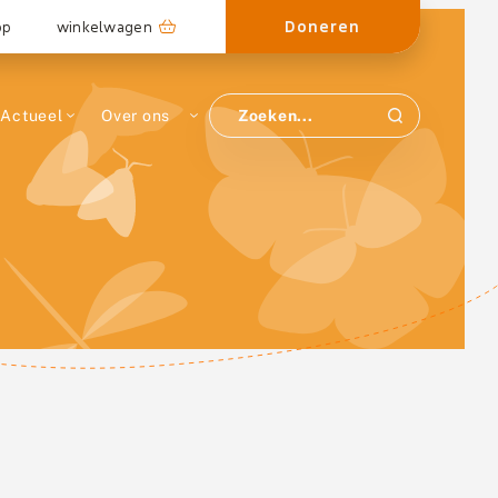
Doneren
op
winkelwagen
Actueel
Over ons