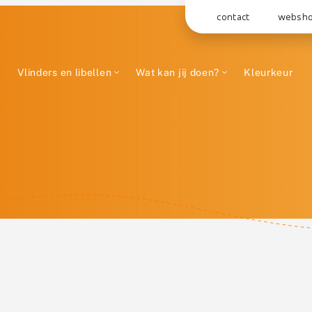
contact
websh
Vlinders en libellen
Wat kan jij doen?
Kleurkeur