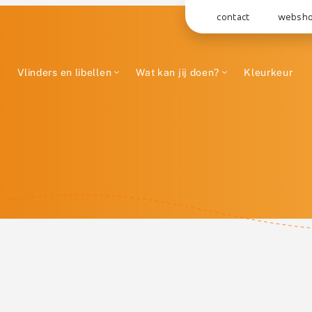
contact
websh
Vlinders en libellen
Wat kan jij doen?
Kleurkeur