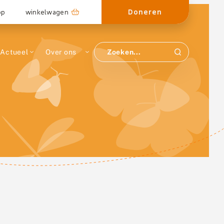
Doneren
op
winkelwagen
Actueel
Over ons