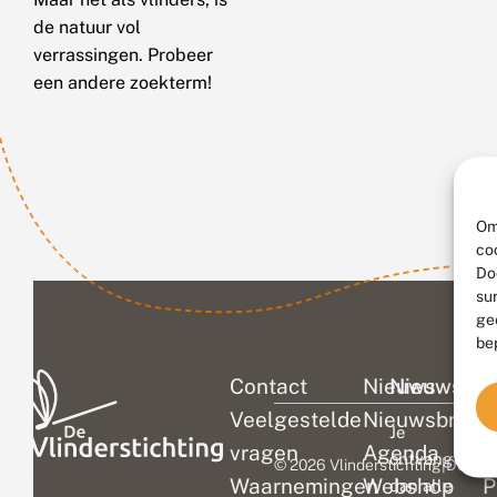
de natuur vol
verrassingen. Probeer
een andere zoekterm!
Om
co
Do
su
ge
be
Contact
Nieuws
Nieuwsbri
C
Veelgestelde
Nieuwsbrief
D
Je
vragen
Agenda
V
ontvangt
© 2026 Vlinderstichting
|
Duurza
Waarnemingen
Webshop
P
dan alle