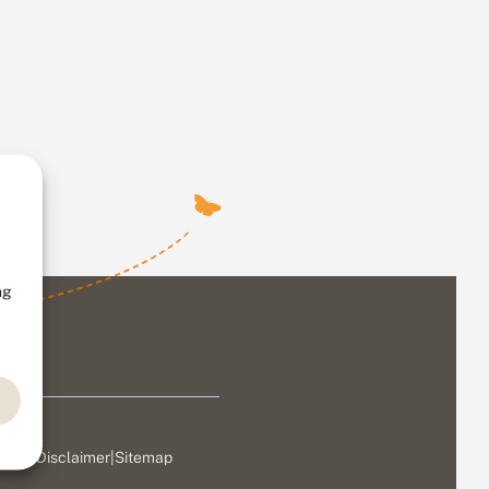
ng
ivacy
|
Disclaimer
|
Sitemap