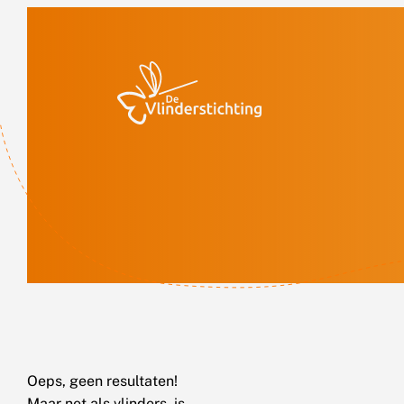
Doorgaan naar inhoud
Oeps, geen resultaten!
Maar net als vlinders, is