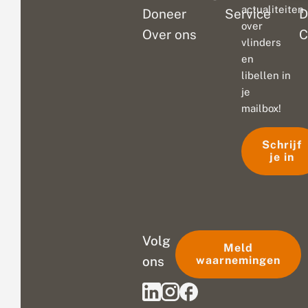
actualiteiten
Doneer
Service
D
over
Over ons
C
vlinders
en
libellen in
je
mailbox!
Schrijf
je in
Volg
Meld
ons
waarnemingen