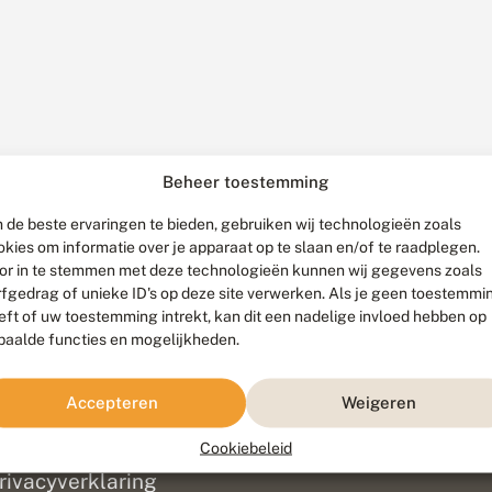
Beheer toestemming
 de beste ervaringen te bieden, gebruiken wij technologieën zoals
okies om informatie over je apparaat op te slaan en/of te raadplegen.
or in te stemmen met deze technologieën kunnen wij gegevens zoals
rfgedrag of unieke ID's op deze site verwerken. Als je geen toestemmi
eft of uw toestemming intrekt, kan dit een nadelige invloed hebben op
paalde functies en mogelijkheden.
ef
olofon
Accepteren
Weigeren
isclaimer
erantwoording
Cookiebeleid
am ontwikkeld door
Go2People
, ontworpen door
Blue Field Agency
|
Pr
rivacyverklaring