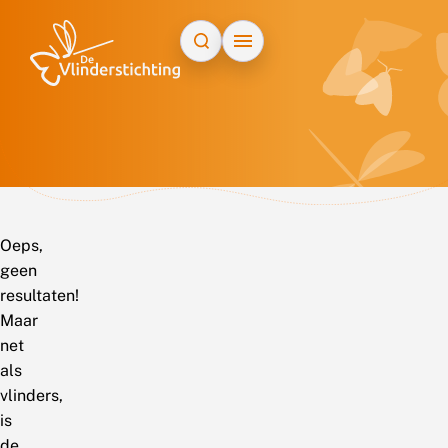
Doorgaan naar inhoud
Oeps,
geen
resultaten!
Maar
net
als
vlinders,
is
de