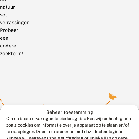
natuur
vol
verrassingen.
Probeer
een
andere
zoekterm!
Beheer toestemming
Om de beste ervaringen te bieden, gebruiken wij technologieën
zoals cookies om informatie over je apparaat op te slaan en/of
te raadplegen. Door in te stemmen met deze technologieën
Meld waarnemingen
© 2026 Vlinderstichting
kunnen wij gegevens zoals surfgedrag of unieke ID's op deze