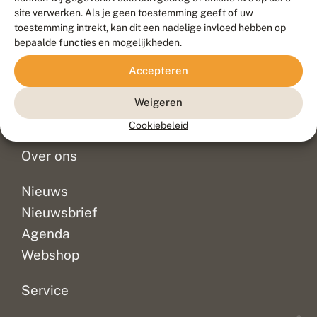
Duurzaam ontwikkeld door
Go2People
, ontworpen door
site verwerken. Als je geen toestemming geeft of uw
Blue Field Agency
toestemming intrekt, kan dit een nadelige invloed hebben op
Privacy
bepaalde functies en mogelijkheden.
Contact
Disclaimer
Accepteren
Sitemap
Veelgestelde vragen
Waarnemingen
Weigeren
Doneer
Cookiebeleid
Over ons
Nieuws
Nieuwsbrief
Agenda
Webshop
Service